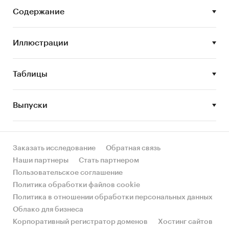
крупных игроков сегмента.
Содержание
Цель исследования
Иллюстрации
Описание текущего состояния российского
рынка торгового эквайринга, анализ
Таблицы
предложения крупнейших игроков.
Выпуски
Задачи исследования
• Описать состояние рынка РКО, ДБО и
Заказать исследование
Обратная связь
банковских карт в России;
Наши партнеры
Стать партнером
Пользовательское соглашение
• Охарактеризовать ситуацию на рынке
Политика обработки файлов cookie
торгового эквайринга России;
Политика в отношении обработки персональных данных
• Провести анализ программ по торговому
Облако для бизнеса
эквайрингу основных банков России и
Корпоративный регистратор доменов
Хостинг сайтов