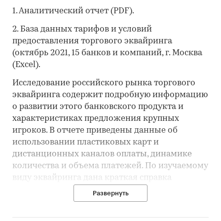
1. Аналитический отчет (PDF).
2. База данных тарифов и условий
предоставления торгового эквайринга
(октябрь 2021, 15 банков и компаний, г. Москва
(Excel).
Исследование российского рынка торгового
эквайринга содержит подробную информацию
о развитии этого банковского продукта и
характеристиках предложения крупных
игроков. В отчете приведены данные об
использовании пластиковых карт и
дистанционных каналов оплаты, динамике
количества и объема платежей. По изучаемому
виду эквайринга дана краткая справка
(описание технологии, особенности
Развернуть
российского рынка, характеристики ключевых
участников) и проведен анализ предложения