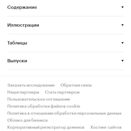
рынка кофе с собой
Содержание
• STEP-анализ факторов, влияющих на рынок
кофе с собой
Иллюстрации
• Описание основных конкурентов
Таблицы
• Составление прогноза развития рынка до
2026 г.
Выпуски
Основные блоки исследования:
• Обзор российского рынка кофе с собой
• Конкурентный анализ на рынке кофе с собой
Заказать исследование
Обратная связь
в России
Наши партнеры
Стать партнером
Пользовательское соглашение
• Анализ потребления кофе с собой
Политика обработки файлов cookie
• Оценка факторов инвестиционной
Политика в отношении обработки персональных данных
привлекательности рынка
Облако для бизнеса
Корпоративный регистратор доменов
Хостинг сайтов
• Прогноз развития рынка кофе с собой до 2026