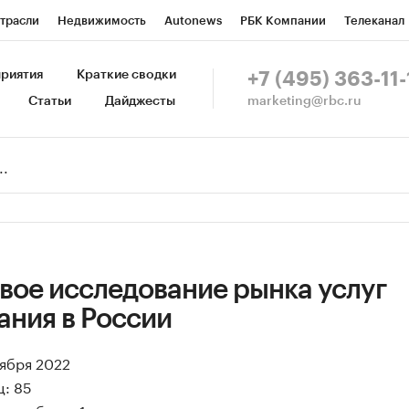
трасли
Недвижимость
Autonews
РБК Компании
Телеканал
изионеры
Национальные проекты
Город
Стиль
Крипто
Р
риятия
Краткие сводки
+7 (495) 363-11-
marketing@rbc.ru
Статьи
Дайджесты
зета
Спецпроекты СПб
Конференции СПб
Спецпроекты
Пр
Рынок наличной валюты
вое исследование рынка услуг
ания в России
тября 2022
ц: 85