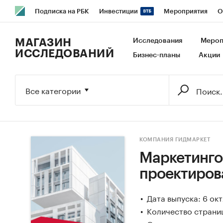
Подписка на РБК
Инвестиции
Мероприятия
О
РБК Образование
РБК Курсы
РБК Life
Тренды
В
МАГАЗИН
Исследования
Мероп
ИССЛЕДОВАНИЙ
Бизнес-планы
Акции
Исследования
Кредитные рейтинги
Франшизы
Га
Экономика
Бизнес
Технологии и медиа
Финансы
Все категории
КОМПАНИЯ ГИДМАРКЕТ
Маркетинго
проектиров
Дата выпуска: 6 ок
Количество страни