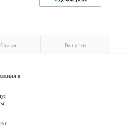
Демоверсия
аблицы
Выпуски
ования в
луг
ы,
луг