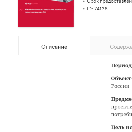
Срок предоставлени
ID: 74136
Описание
Содерж
Период
Объект
России
Предме
проекти
потреб
Цель и