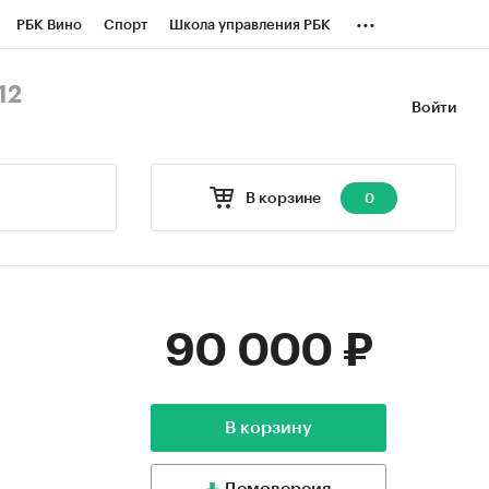
...
РБК Вино
Спорт
Школа управления РБК
БК Бизнес-среда
Дискуссионный клуб
12
Войти
оверка контрагентов
Политика
В корзине
0
90 000 ₽
В корзину