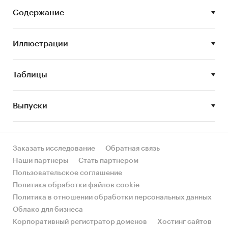
сегментов.
Содержание
Цель исследования:
анализ и прогноз
развития рынка соевого соуса
Иллюстрации
Задачи исследования:
Таблицы
Описание состояния рынка соевого соуса
Оценка объема рынка соевого соуса
Выпуски
STEP-анализ факторов, влияющих на рынок
соевого соуса
Описание основных конкурентов
Заказать исследование
Обратная связь
Оценка текущих тенденций и перспектив
Наши партнеры
Стать партнером
развития рынка
Пользовательское соглашение
Политика обработки файлов cookie
Анализ влияния кризисов на отрасль
Политика в отношении обработки персональных данных
Составление прогноза развития рынка до
Облако для бизнеса
2030 г.
Корпоративный регистратор доменов
Хостинг сайтов