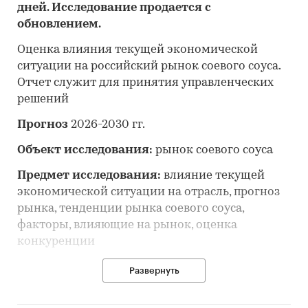
дней. Исследование продается с
обновлением.
Оценка влияния текущей экономической
ситуации на российский рынок соевого соуса.
Отчет служит для принятия управленческих
решений
Прогноз
2026-2030 гг.
Объект исследования:
рынок соевого соуса
Предмет исследования:
влияние текущей
экономической ситуации на отрасль, прогноз
рынка, тенденции рынка соевого соуса,
факторы, влияющие на рынок, оценка
конкуренции
Анализ и прогноз рынка соевого соуса
Развернуть
выполнен по рынку в целом, без выделения его
сегментов или изучения отдельных его