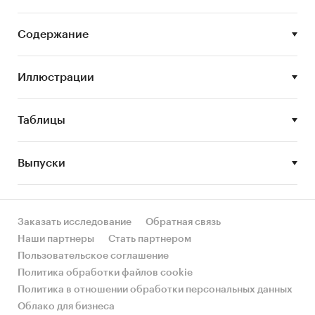
напитков выполнен по рынку в целом, без
выделения его сегментов или изучения
Содержание
отдельных его сегментов.
Цель исследования:
анализ и прогноз
Иллюстрации
развития рынка безалкогольных напитков
Задачи исследования:
Таблицы
Описание состояния рынка безалкогольных
напитков
Выпуски
Оценка объема рынка безалкогольных
напитков
STEP-анализ факторов, влияющих на рынок
Заказать исследование
Обратная связь
безалкогольных напитков
Наши партнеры
Стать партнером
Пользовательское соглашение
Описание основных конкурентов
Политика обработки файлов cookie
Оценка текущих тенденций и перспектив
Политика в отношении обработки персональных данных
развития рынка
Облако для бизнеса