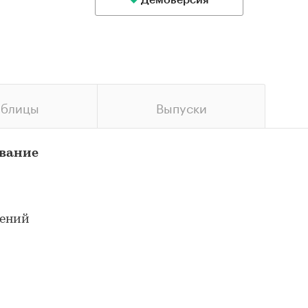
Демоверсия
аблицы
Выпуски
ование
жений