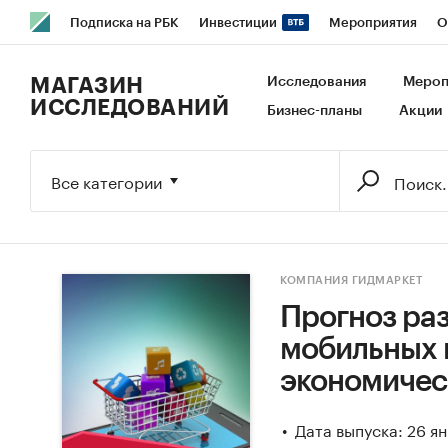
Подписка на РБК
Инвестиции
Мероприятия
О
РБК Образование
РБК Курсы
РБК Life
Тренды
В
МАГАЗИН
Исследования
Мероп
ИССЛЕДОВАНИЙ
Бизнес-планы
Акции
Исследования
Кредитные рейтинги
Франшизы
Га
Экономика
Бизнес
Технологии и медиа
Финансы
Все категории
КОМПАНИЯ ГИДМАРКЕТ
Прогноз раз
мобильных 
экономическ
Дата выпуска: 26 я