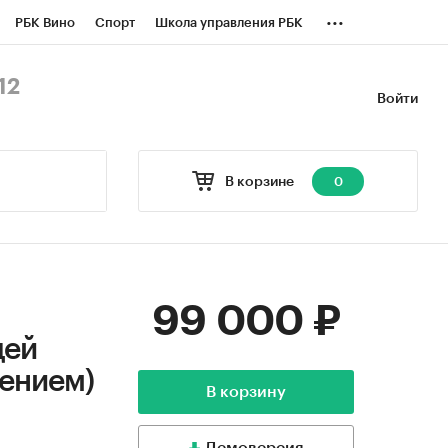
...
РБК Вино
Спорт
Школа управления РБК
БК Бизнес-среда
Дискуссионный клуб
12
Войти
оверка контрагентов
Политика
В корзине
0
99 000 ₽
щей
лением)
В корзину