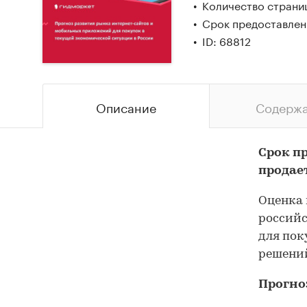
Количество страни
Срок предоставлен
ID: 68812
Описание
Содерж
Срок п
продае
Оценка 
россий
для пок
решени
Прогно