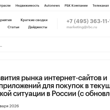
трасли
Недвижимость
Autonews
РБК Компании
Телеканал
изионеры
Национальные проекты
Город
Стиль
Крипто
Р
риятия
Краткие сводки
+7 (495) 363-11-
marketing@rbc.ru
Статьи
Дайджесты
зета
Спецпроекты СПб
Конференции СПб
Спецпроекты
Пр
Рынок наличной валюты
вития рынка интернет-сайтов и
приложений для покупок в теку
ой ситуации в России (с обнов
нваря 2026