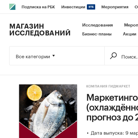
Подписка на РБК
Инвестиции
Мероприятия
О
РБК Образование
РБК Курсы
РБК Life
Тренды
В
МАГАЗИН
Исследования
Мероп
ИССЛЕДОВАНИЙ
Бизнес-планы
Акции
Исследования
Кредитные рейтинги
Франшизы
Га
Экономика
Бизнес
Технологии и медиа
Финансы
Все категории
КОМПАНИЯ ГИДМАРКЕТ
Маркетинго
(охлаждённо
прогноз до 
Дата выпуска: 9 ма