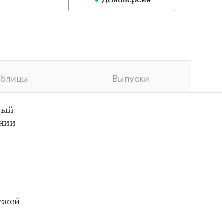
Демоверсия
аблицы
Выпуски
вый
ании
вежей