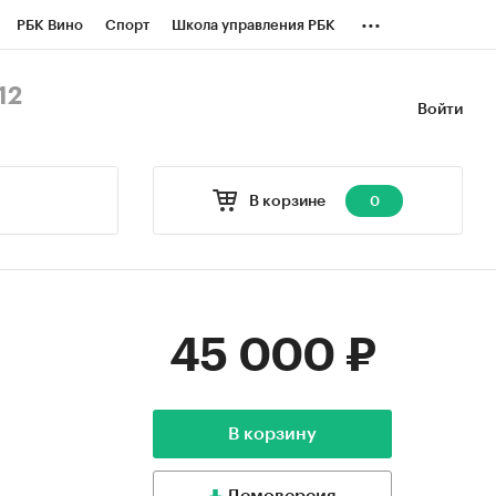
...
РБК Вино
Спорт
Школа управления РБК
БК Бизнес-среда
Дискуссионный клуб
12
Войти
оверка контрагентов
Политика
В корзине
0
45 000 ₽
В корзину