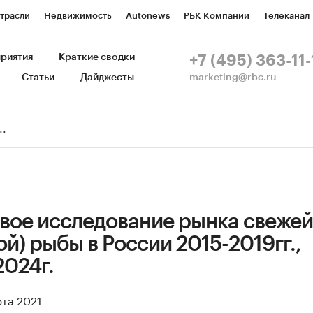
трасли
Недвижимость
Autonews
РБК Компании
Телеканал
изионеры
Национальные проекты
Город
Стиль
Крипто
Р
риятия
Краткие сводки
+7 (495) 363-11-
marketing@rbc.ru
Статьи
Дайджесты
зета
Спецпроекты СПб
Конференции СПб
Спецпроекты
Пр
Рынок наличной валюты
вое исследование рынка свежей
й) рыбы в России 2015-2019гг.,
2024г.
рта 2021