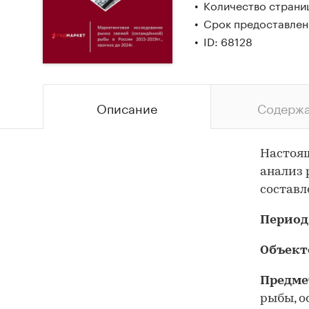
Количество страниц
Срок предоставлени
ID: 68128
Описание
Содерж
Настоящ
анализ 
составл
Период
Объект
Предме
рыбы, о