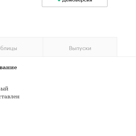
Демоверсия
аблицы
Выпуски
ование
вый
ставлен