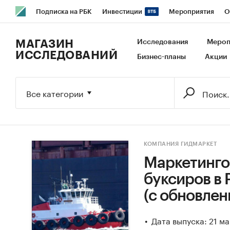
Подписка на РБК
Инвестиции
Мероприятия
О
РБК Образование
РБК Курсы
РБК Life
Тренды
В
МАГАЗИН
Исследования
Мероп
ИССЛЕДОВАНИЙ
Бизнес-планы
Акции
Исследования
Кредитные рейтинги
Франшизы
Га
Экономика
Бизнес
Технологии и медиа
Финансы
Все категории
КОМПАНИЯ ГИДМАРКЕТ
Маркетинго
буксиров в Р
(с обновлен
Дата выпуска: 21 м