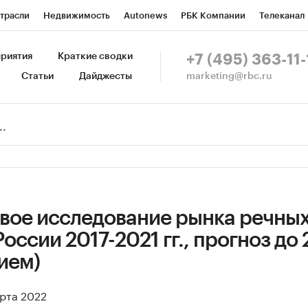
трасли
Недвижимость
Autonews
РБК Компании
Телеканал
изионеры
Национальные проекты
Город
Стиль
Крипто
Р
риятия
Краткие сводки
+7 (495) 363-11-
marketing@rbc.ru
Статьи
Дайджесты
зета
Спецпроекты СПб
Конференции СПб
Спецпроекты
Пр
Рынок наличной валюты
вое исследование рынка речны
оссии 2017-2021 гг., прогноз до 
ием)
арта 2022