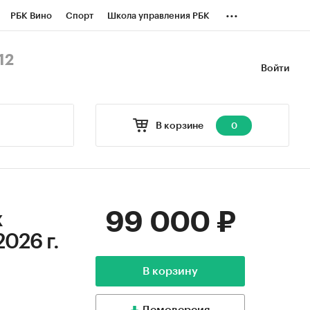
...
РБК Вино
Спорт
Школа управления РБК
БК Бизнес-среда
Дискуссионный клуб
12
Войти
оверка контрагентов
Политика
В корзине
0
99 000 ₽
х
2026 г.
В корзину