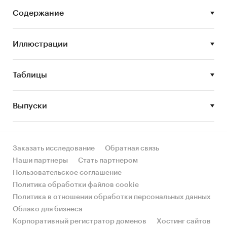
рабочих дней.
Содержание
Цель исследования
Иллюстрации
Оценка состояния и прогноз развития
российского рынка рыбных консервов и
Таблицы
пресервов.
Выпуски
Задачи исследования
• Проанализировать объем и структуру
Заказать исследование
Обратная связь
производства рыбных консервов и пресервов;
Наши партнеры
Стать партнером
Пользовательское соглашение
• Проанализировать динамику экспорта и
Политика обработки файлов cookie
импорта рыбных консервов и пресервов;
Политика в отношении обработки персональных данных
• Собрать справочную информацию об
Облако для бизнеса
основных игроках российского рынка рыбных
Корпоративный регистратор доменов
Хостинг сайтов