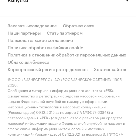
Выпуски
(0,5%).
- Большую часть продукции российских
экспортеров покупает Украина (более 71%),
крупнейший покупатель - ООО `ТОРГОВЫЙ
Заказать исследование
Обратная связь
ДОМ `ГОРНЯК` (65,2%).
Наши партнеры
Стать партнером
Пользовательское соглашение
Период исследования:
Политика обработки файлов cookie
2014-2018 гг., 2019-2023 гг. (прогноз)
Политика в отношении обработки персональных данных
Производители питьевого молока:
Облако для бизнеса
В отчете содержатся данные по российским
Корпоративный регистратор доменов
Хостинг сайтов
производителям питьевого молока: ООО
© ООО «БИЗНЕСПРЕСС», АО «РОСБИЗНЕСКОНСАЛТИНГ», 1995-
`ЭКОНИВААГРО`, АО ФИРМА `АГРОКОМПЛЕКС`
2026.
Сообщения и материалы информационного агентства «РБК»
ИМ. Н.И.ТКАЧЕВА , ООО `ПИСКАРЕВСКИЙ
(свидетельство о регистрации средства массовой информации
МОЛЗАВОД`, ЗАО `КИРОВМОЛКОМБИНАТ` (ЗАО
выдано Федеральной службой по надзору в сфере связи,
`КМК`), ЗАО МК `АВИДА`, АО `МОЛВЕСТ`, АО
информационных технологий и массовых коммуникаций
(Роскомнадзор) 09.12.2015 за номером ИА №ФС77-63848) и
`БМК`, АО `БМК`, АО `ЗМК`, АО `ХК `ОПОЛЬЕ`
сетевого издания «РБК» (свидетельство о регистрации средства
массовой информации выдано Федеральной службой по надзору в
Данные игроков ВЭД:
сфере связи, информационных технологий и массовых
Также в исследовании представлена
коммуникаций (Роскомнадзор) 03.12.2021 за номером ЭЛ №ФС77-