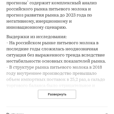
прогнозы` содержит комплексный анализ
российского рынка питьевого молока и
прогноз развития рынка до 2023 года по
негативному, инерционному и
инновационному сценарию.
Выдержки из исследования:
- На российском рынке питьевого молока в
последние годы сложилась неоднозначная
ситуация без выраженного тренда вследствие
нестабильности основных показателей рынка.
- В структуре рынка питьевого молока в 2018
году внутреннее производство превышало
объем импортных поставок в 25,2 раз, а сальдо
торгового баланса было отрицательное и
составляло -184,5 тыс.т.
Развернуть
- Лидером по импортным поставкам в 2018
году является Беларусь (более 86%), ведущий
поставщик питьевого молока - VALIO LTD