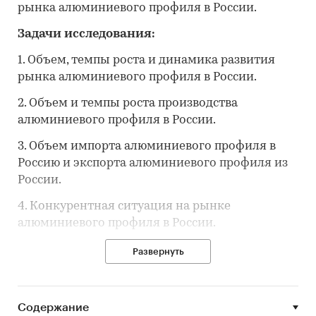
рынка алюминиевого профиля в России.
Задачи исследования:
1. Объем, темпы роста и динамика развития
рынка алюминиевого профиля в России.
2. Объем и темпы роста производства
алюминиевого профиля в России.
3. Объем импорта алюминиевого профиля в
Россию и экспорта алюминиевого профиля из
России.
4. Конкурентная ситуация на рынке
алюминиевого профиля в России.
5. Основные события, тенденции и
Развернуть
перспективы развития рынка алюминиевого
профиля в России в ближайшие несколько лет.
Содержание
6. Финансово-хозяйственная деятельность