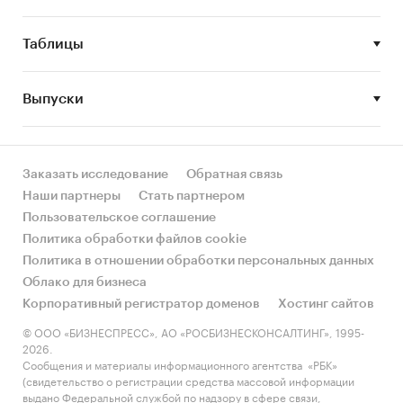
участников рынка алюминиевого профиля в
России.
Таблицы
Объект исследования
Выпуски
Рынок алюминиевого профиля в России.
Метод сбора и анализа данных
Основным методом сбора данных является
Заказать исследование
Обратная связь
мониторинг документов.
Наши партнеры
Стать партнером
Пользовательское соглашение
В качестве основных методов анализа данных
Политика обработки файлов cookie
выступают так называемые (1) Традиционный
Политика в отношении обработки персональных данных
(качественный) контент-анализ интервью и
Облако для бизнеса
документов и (2) Квантитативный
Корпоративный регистратор доменов
Хостинг сайтов
(количественный) анализ с применением
пакетов программ, к которым имеет доступ
© ООО «БИЗНЕСПРЕСС», АО «РОСБИЗНЕСКОНСАЛТИНГ», 1995-
2026.
наше агентство.
Сообщения и материалы информационного агентства «РБК»
(свидетельство о регистрации средства массовой информации
Контент-анализ выполняется в рамках
выдано Федеральной службой по надзору в сфере связи,