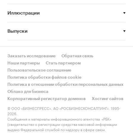
кабинетного исследования. Кабинетное
исследование представляет собой вид
Иллюстрации
качественного маркетингового исследования,
направленного на поиск и анализ данных,
Выпуски
содержащихся в открытых источниках
информации.
Заказать исследование
Обратная связь
Выдержки из исследования:
Наши партнеры
Стать партнером
Пользовательское соглашение
В 2016 – 2019 гг. года наблюдается ежегодный
Политика обработки файлов cookie
рост цен на все категории сыров. На плавленые
Политика в отношении обработки персональных данных
сыры наблюдается более интенсивный рост
Облако для бизнеса
цен. В 2019 году цены на плавленые сыры
Корпоративный регистратор доменов
Хостинг сайтов
увеличились на ….%, на сычужные твердые и
мягкие сыры на …%, на национальные сыры и
© ООО «БИЗНЕСПРЕСС», АО «РОСБИЗНЕСКОНСАЛТИНГ», 1995-
2026.
брынзу на …%.
Сообщения и материалы информационного агентства «РБК»
(свидетельство о регистрации средства массовой информации
выдано Федеральной службой по надзору в сфере связи,