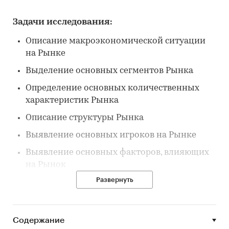
Задачи исследования:
Описание макроэкономической ситуации
на Рынке
Выделение основных сегментов Рынка
Определение основных количественных
характеристик Рынка
Описание структуры Рынка
Выявление основных игроков на Рынке
Выявление основных факторов, влияющих
на Рынок
Развернуть
Описание типа исследования:
Содержание
Данный отчет написан по результатам