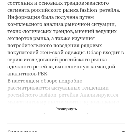
состояния и основных трендов женского
сегмента российского рынка fashion-ретейла.
Информация была получена путем
комплексного анализа рыночной ситуации,
техно-логических трендов, мнений ведущих
экспертов рынка, а также изучения
потребительского поведения рядовых
покупателей жен-ской одежды. Обзор входит в
серию исследований российского рынка
одежного ретейла, выполненную командой
аналитиков РБК.
В настоящем обзоре подробно
рассматриваются актуальные тенденции
российского fashion-ретейла. Анализируются
маркетинговые инструменты по повышению
конверсии магазинов, обращается внимание
Развернуть
на вопрос применения программ лояльности
fashion-ретейлерами, рассматривается
востребованность среди покупателей