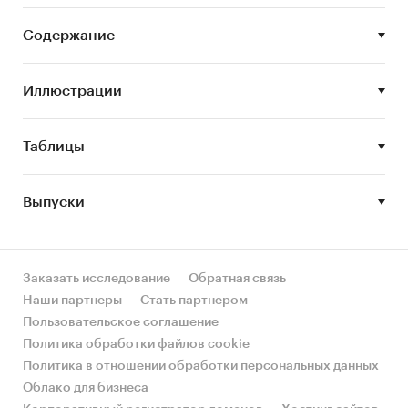
Колбасные изделия из термически
обработанных ингредиентов (паштеты,
Содержание
ливерные колбасы и пр.)
Кровяные колбасные изделия
Иллюстрации
Мясные полуфабрикаты охлажденные и
замороженные (крупнокусковые,
Таблицы
мелкокусковые, рубленые, в тесте, фарш и
т.д.)
Выпуски
Заказать исследование
Обратная связь
В отчете отражено текущее состояние мясной
Наши партнеры
Стать партнером
отрасли, ключевые тенденции рынка и
Пользовательское соглашение
влияющие факторы.
Политика обработки файлов cookie
Проведен и представлен подробный
Политика в отношении обработки персональных данных
сегментированный анализ рынка,
Облако для бизнеса
производства, импорта, цен.