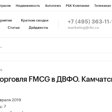
трасли
Недвижимость
Autonews
РБК Компании
Телеканал
изионеры
Национальные проекты
Город
Стиль
Крипто
Р
риятия
Краткие сводки
+7 (495) 363-11-
marketing@rbc.ru
Статьи
Дайджесты
зета
Спецпроекты СПб
Конференции СПб
Спецпроекты
Пр
Рынок наличной валюты
ОВ
торговля FMCG в ДВФО. Камчатс
евраля 2019
: 7