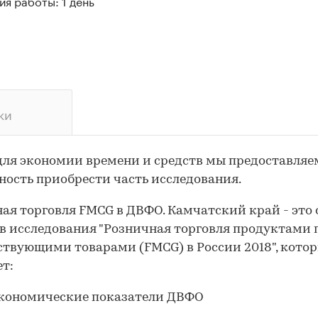
я работы: 1 день
ки
для экономии времени и средств мы предоставляе
ость приобрести часть исследования.
ая торговля FMCG в ДВФО. Камчатский край - это 
в исследования "Розничная торговля продуктами
ствующими товарами (FMCG) в России 2018", кото
т:
кономические показатели ДВФО