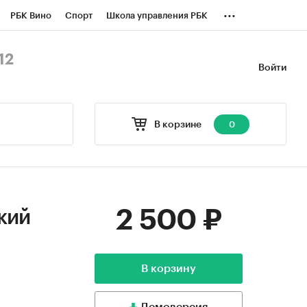
...
РБК Вино
Спорт
Школа управления РБК
БК Бизнес-среда
Дискуссионный клуб
12
Войти
оверка контрагентов
Политика
В корзине
0
2 500 ₽
кий
В корзину