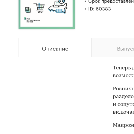
Срок предоставлени
ID: 60383
Описание
Выпус
Теперь 
возможн
Розничн
раздело
и сопут
включае
Макроэ