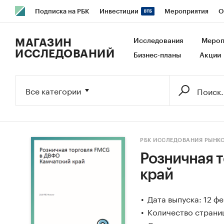
Подписка на РБК
Инвестиции
Мероприятия
О
РБК Образование
РБК Курсы
РБК Life
Тренды
В
МАГАЗИН
Исследования
Мероп
ИССЛЕДОВАНИЙ
Бизнес-планы
Акции
Исследования
Кредитные рейтинги
Франшизы
Га
Экономика
Бизнес
Технологии и медиа
Финансы
Все категории
РБК ИССЛЕДОВАНИЯ РЫНК
Розничная 
край
Дата выпуска: 12 ф
Количество страниц