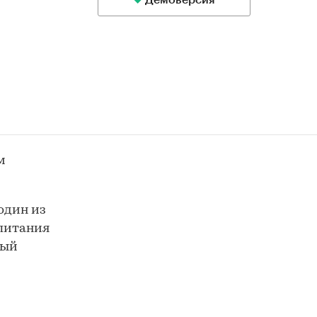
Демоверсия
м
один из
 питания
рый