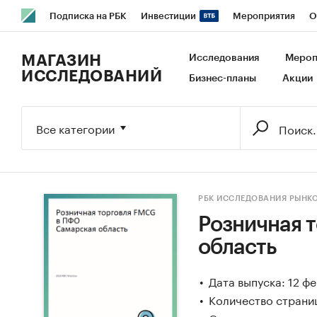
Подписка на РБК
Инвестиции
Мероприятия
О
РБК Образование
РБК Курсы
РБК Life
Тренды
В
МАГАЗИН
Исследования
Мероп
ИССЛЕДОВАНИЙ
Бизнес-планы
Акции
Исследования
Кредитные рейтинги
Франшизы
Га
Экономика
Бизнес
Технологии и медиа
Финансы
Все категории
РБК ИССЛЕДОВАНИЯ РЫНК
Розничная 
область
Дата выпуска: 12 ф
Количество страниц