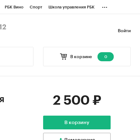
...
РБК Вино
Спорт
Школа управления РБК
БК Бизнес-среда
Дискуссионный клуб
12
Войти
оверка контрагентов
Политика
В корзине
0
2 500 ₽
я
В корзину