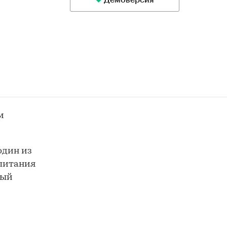
Демоверсия
м
один из
 питания
рый