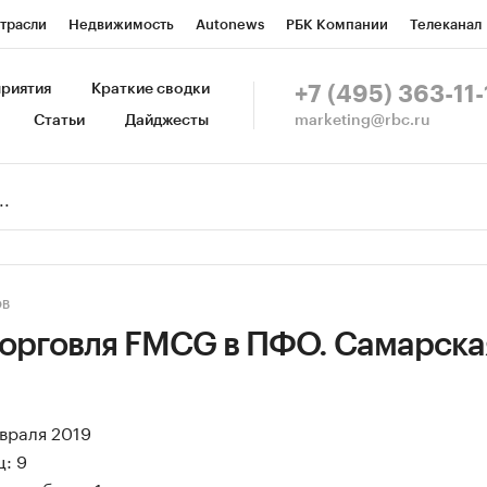
трасли
Недвижимость
Autonews
РБК Компании
Телеканал
изионеры
Национальные проекты
Город
Стиль
Крипто
Р
риятия
Краткие сводки
+7 (495) 363-11-
marketing@rbc.ru
Статьи
Дайджесты
зета
Спецпроекты СПб
Конференции СПб
Спецпроекты
Пр
Рынок наличной валюты
ОВ
торговля FMCG в ПФО. Самарска
евраля 2019
: 9