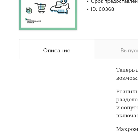
Срок предоставлени
ID: 60368
Описание
Выпус
Теперь 
возможн
Розничн
раздело
и сопут
включае
Макроэ