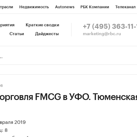
трасли
Недвижимость
Autonews
РБК Компании
Телеканал
изионеры
Национальные проекты
Город
Стиль
Крипто
Р
риятия
Краткие сводки
+7 (495) 363-11-
marketing@rbc.ru
Статьи
Дайджесты
зета
Спецпроекты СПб
Конференции СПб
Спецпроекты
Пр
Рынок наличной валюты
ОВ
торговля FMCG в УФО. Тюменска
евраля 2019
: 8