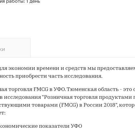
я работы: 1 день
ки
для экономии времени и средств мы предоставляе
ость приобрести часть исследования.
ая торговля FMCG в УФО. Тюменская область - это 
в исследования "Розничная торговля продуктами
ствующими товарами (FMCG) в России 2018", кото
т:
кономические показатели УФО