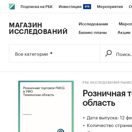
Подписка на РБК
Инвестиции
Мероприятия
О
РБК Образование
РБК Курсы
РБК Life
Тренды
В
МАГАЗИН
Исследования
Мероп
ИССЛЕДОВАНИЙ
Бизнес-планы
Акции
Исследования
Кредитные рейтинги
Франшизы
Га
Экономика
Бизнес
Технологии и медиа
Финансы
Все категории
РБК ИССЛЕДОВАНИЯ РЫНК
Розничная 
область
Дата выпуска: 12 ф
Количество страниц