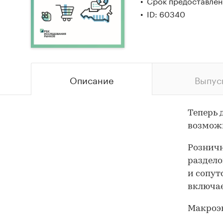
Срок предоставлени
ID: 60340
Описание
Выпус
Теперь 
возможн
Розничн
раздело
и сопут
включае
Макроэ