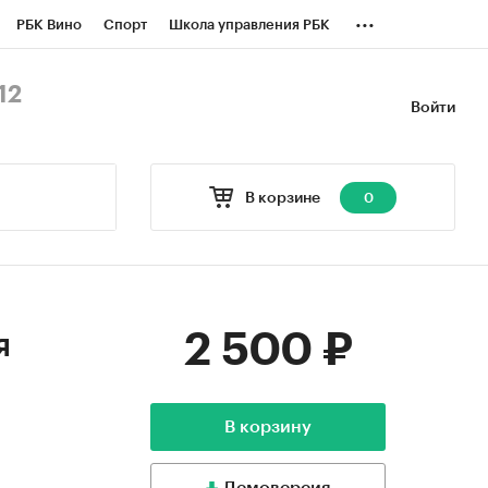
...
РБК Вино
Спорт
Школа управления РБК
БК Бизнес-среда
Дискуссионный клуб
12
Войти
оверка контрагентов
Политика
В корзине
0
2 500 ₽
я
В корзину