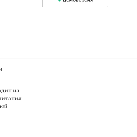
Демоверсия
м
один из
 питания
рый