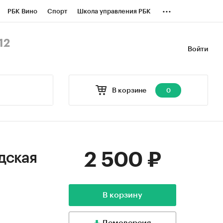
...
РБК Вино
Спорт
Школа управления РБК
БК Бизнес-среда
Дискуссионный клуб
12
Войти
оверка контрагентов
Политика
В корзине
0
2 500 ₽
дская
В корзину