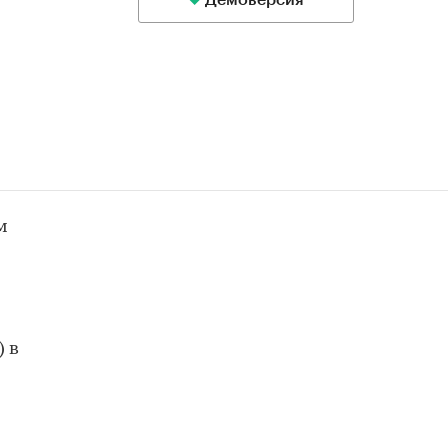
Демоверсия
м
 в