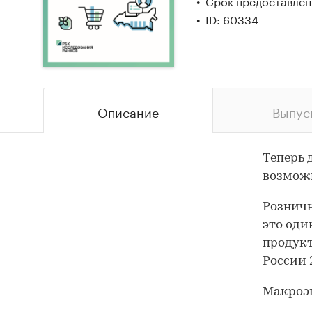
Срок предоставлени
ID: 60334
Описание
Выпус
Теперь 
возможн
Розничн
это оди
продук
России 
Макроэ