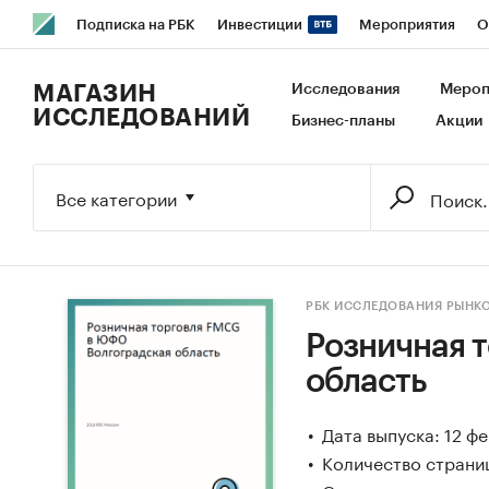
Подписка на РБК
Инвестиции
Мероприятия
О
РБК Образование
РБК Курсы
РБК Life
Тренды
В
МАГАЗИН
Исследования
Мероп
ИССЛЕДОВАНИЙ
Бизнес-планы
Акции
Исследования
Кредитные рейтинги
Франшизы
Га
Экономика
Бизнес
Технологии и медиа
Финансы
Все категории
РБК ИССЛЕДОВАНИЯ РЫНК
Розничная 
область
Дата выпуска: 12 ф
Количество страниц