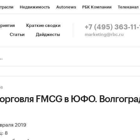
трасли
Недвижимость
Autonews
РБК Компании
Телеканал
изионеры
Национальные проекты
Город
Стиль
Крипто
Р
риятия
Краткие сводки
+7 (495) 363-11-
marketing@rbc.ru
Статьи
Дайджесты
зета
Спецпроекты СПб
Конференции СПб
Спецпроекты
Пр
Рынок наличной валюты
ОВ
торговля FMCG в ЮФО. Волгогра
евраля 2019
: 8