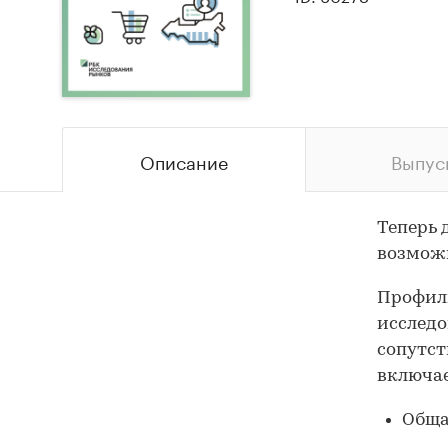
Описание
Выпус
Теперь 
возможн
Профиль
исследо
сопутст
включае
Обща