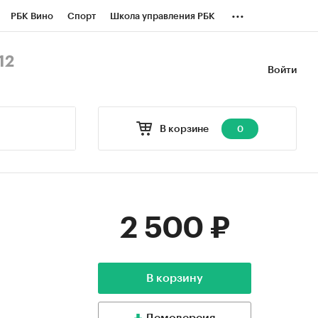
...
РБК Вино
Спорт
Школа управления РБК
БК Бизнес-среда
Дискуссионный клуб
12
Войти
оверка контрагентов
Политика
В корзине
0
2 500 ₽
В корзину