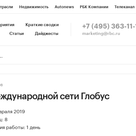
трасли
Недвижимость
Autonews
РБК Компании
Телеканал
изионеры
Национальные проекты
Город
Стиль
Крипто
Р
риятия
Краткие сводки
+7 (495) 363-11-
marketing@rbc.ru
Статьи
Дайджесты
зета
Спецпроекты СПб
Конференции СПб
Спецпроекты
Пр
Рынок наличной валюты
ОВ
ждународной сети Глобус
евраля 2019
: 8
я работы: 1 день