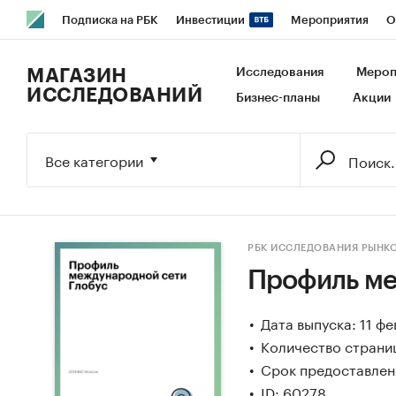
Подписка на РБК
Инвестиции
Мероприятия
О
РБК Образование
РБК Курсы
РБК Life
Тренды
В
МАГАЗИН
Исследования
Мероп
ИССЛЕДОВАНИЙ
Бизнес-планы
Акции
Исследования
Кредитные рейтинги
Франшизы
Га
Экономика
Бизнес
Технологии и медиа
Финансы
Все категории
РБК ИССЛЕДОВАНИЯ РЫНК
Профиль ме
Дата выпуска: 11 ф
Количество страниц
Срок предоставлени
ID: 60278