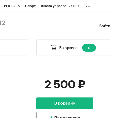
...
РБК Вино
Спорт
Школа управления РБК
БК Бизнес-среда
Дискуссионный клуб
12
Войти
оверка контрагентов
Политика
В корзине
0
2 500 ₽
В корзину