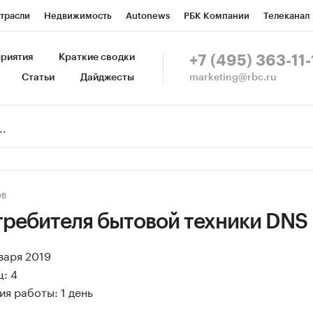
трасли
Недвижимость
Autonews
РБК Компании
Телеканал
изионеры
Национальные проекты
Город
Стиль
Крипто
Р
риятия
Краткие сводки
+7 (495) 363-11-
marketing@rbc.ru
Статьи
Дайджесты
зета
Спецпроекты СПб
Конференции СПб
Спецпроекты
Пр
Рынок наличной валюты
ОВ
требителя бытовой техники DNS
нваря 2019
: 4
я работы: 1 день