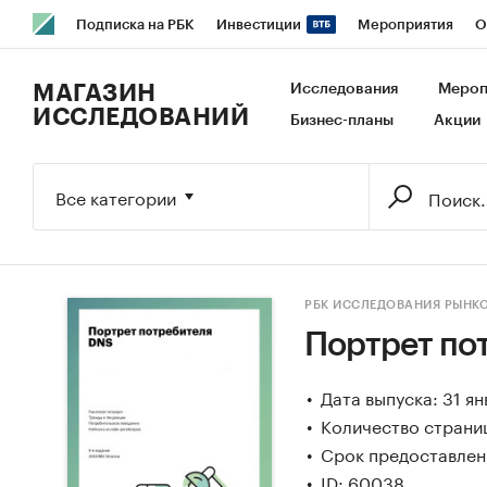
Подписка на РБК
Инвестиции
Мероприятия
О
РБК Образование
РБК Курсы
РБК Life
Тренды
В
МАГАЗИН
Исследования
Мероп
ИССЛЕДОВАНИЙ
Бизнес-планы
Акции
Исследования
Кредитные рейтинги
Франшизы
Га
Экономика
Бизнес
Технологии и медиа
Финансы
Все категории
РБК ИССЛЕДОВАНИЯ РЫНК
Портрет по
Дата выпуска: 31 я
Количество страниц
Срок предоставлени
ID: 60038