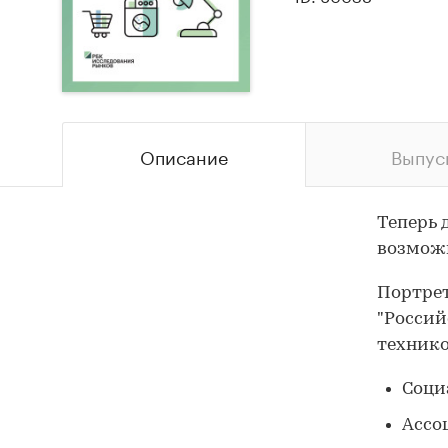
Описание
Выпус
Теперь 
возможн
Портрет
"Россий
технико
Соци
Ассо