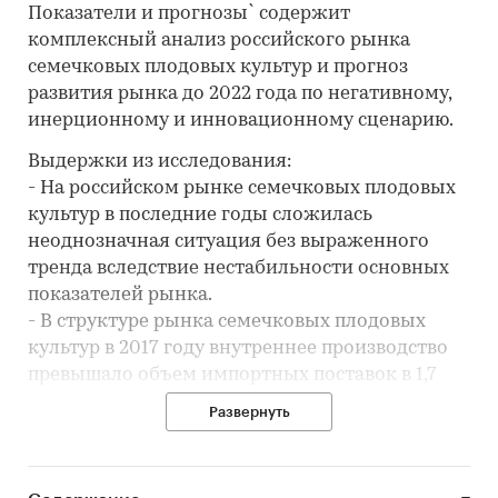
Показатели и прогнозы` содержит
комплексный анализ российского рынка
семечковых плодовых культур и прогноз
развития рынка до 2022 года по негативному,
инерционному и инновационному сценарию.
Выдержки из исследования:
- На российском рынке семечковых плодовых
культур в последние годы сложилась
неоднозначная ситуация без выраженного
тренда вследствие нестабильности основных
показателей рынка.
- В структуре рынка семечковых плодовых
культур в 2017 году внутреннее производство
превышало объем импортных поставок в 1,7
раз, а сальдо торгового баланса было
Развернуть
отрицательное и составляло -959,5 тыс.т.
- Лучшие производственные показатели
показывает Краснодарский край с объемом