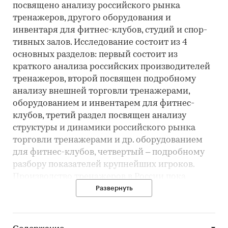
посвящено анализу российского рынка
тренажеров, другого оборудования и
инвентаря для фитнес-клубов, студий и спор-
тивных залов. Исследование состоит из 4
основных разделов: первый состоит из
краткого анализа российских производителей
тренажеров, второй посвящен подробному
анализу внешней торговли тренажерами,
оборудованием и инвентарем для фитнес-
клубов, третий раздел посвящен анализу
структуры и динамики российского рынка
торговли тренажерами и др. оборудованием
для фитнес-клубов, четвертый – подробному
разбору показателей крупнейших игроков.
Производство тренажеров в России пока
несопоставимо меньше, чем импорт,
Развернуть
соответственно, в ис-следовании гораздо
большее внимание уделялось анализу импорта.
Импорт был рассмотрен в разре-зе компаний,