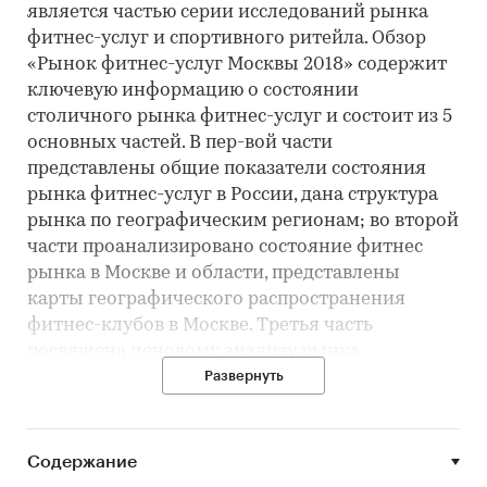
является частью серии исследований рынка
фитнес-услуг и спортивного ритейла. Обзор
«Рынок фитнес-услуг Москвы 2018» содержит
ключевую информацию о состоянии
столичного рынка фитнес-услуг и состоит из 5
основных частей. В пер-вой части
представлены общие показатели состояния
рынка фитнес-услуг в России, дана структура
рынка по географическим регионам; во второй
части проанализировано состояние фитнес
рынка в Москве и области, представлены
карты географического распространения
фитнес-клубов в Москве. Третья часть
посвящена ценовому анализу рынка,
выделены тенденции и сделан прогноз.
Развернуть
Четвертая часть исследования включает
информацию о потребительском поведении на
столичном рынке фитнеса: приводятся ответы
Содержание
потребителей по сравнению с предыдущим