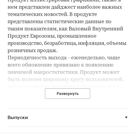
Продукт иллюстрирован графиками, также в
нем представлен дайджест наиболее важных
тематических новостей. В продукте
представлены статистические данные по
таким показателям, как Валовый Внутренний
Продукт Еврозоны, промышленное
производство, безработица, инфляция, объемы
розничных продаж.
Периодичность выхода - еженедельно, чаще
всего обновление привязано к появлению
значимой макростатистики. Продукт может
быть полезен широкому кругу пользователей,
интересующихся текущим состоянием дел в
экономике Еврозоны и желающих иметь
Развернуть
информацию о ключевых макропоказателях
Еврозоны в одном месте.
Категории:
Макроэкономика
Выпуски
Россия