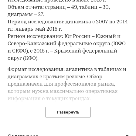
Исследование проведено в июне 2015 г.
Объем отчета: страниц – 49, таблиц – 30,
диаграмм – 27.
Период исследования: динамика с 2007 по 2014
гг., январь-май 2015 г.
Регион исследования: Юг России – Южный и
Северо-Кавказский федеральные округа (ЮФО
и СКФО), с 2015 г. – Крымский федеральный
округ (КФО).
Формат исследования: аналитика в таблицах и
диаграммах с кратким резюме. Обзор
предназначен для профессионалов рынка,
которым нужна максимально оперативная
информация о текущих трендах.
Обзор содержит основной массив информации
Развернуть
о ситуации на рынке щебня:
‒ объемы производства: официальные
данные и оценки аналитиков;