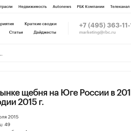
трасли
Недвижимость
Autonews
РБК Компании
Телеканал
изионеры
Национальные проекты
Город
Стиль
Крипто
Р
риятия
Краткие сводки
+7 (495) 363-11-
marketing@rbc.ru
Статьи
Дайджесты
зета
Спецпроекты СПб
Конференции СПб
Спецпроекты
Пр
Рынок наличной валюты
ынке щебня на Юге России в 20
одии 2015 г.
юля 2015
ц: 49