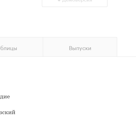
Демоверсия
аблицы
Выпуски
одие
азский