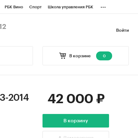
...
РБК Вино
Спорт
Школа управления РБК
БК Бизнес-среда
Дискуссионный клуб
12
Войти
оверка контрагентов
Политика
В корзине
0
42 000 ₽
13-2014
В корзину