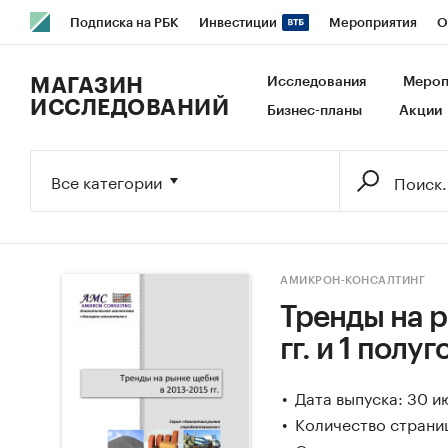
Подписка на РБК
Инвестиции
Мероприятия
О
РБК Образование
РБК Курсы
РБК Life
Тренды
В
МАГАЗИН
Исследования
Мероп
ИССЛЕДОВАНИЙ
Бизнес-планы
Акции
Исследования
Кредитные рейтинги
Франшизы
Га
Экономика
Бизнес
Технологии и медиа
Финансы
Все категории
АМИКРОН-КОНСАЛТИНГ
Тренды на р
гг. и 1 полуг
Дата выпуска: 30 и
Количество страни