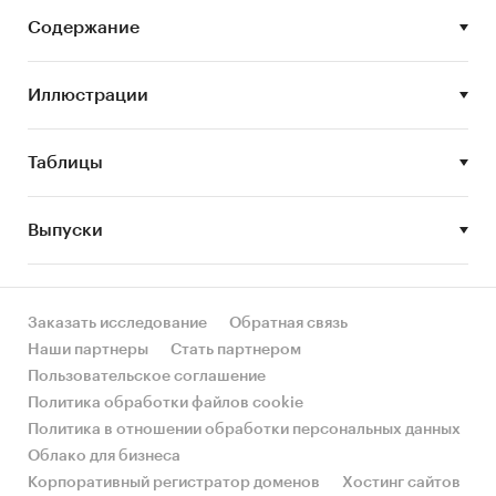
• Объем строительства жилой
недвижимости
Содержание
• Стоимость жилой недвижимости на
первичном рынке
Иллюстрации
• Крупнейшие девелоперы на рынке
жилой недвижимости
Таблицы
• Показатели ипотечного кредитования
Выпуски
• Тенденции и перспективы развития
первичного рынка недвижимости Москвы и
Московской области
Заказать исследование
Обратная связь
Наши партнеры
Стать партнером
Пользовательское соглашение
Данное исследование предназначено как для
Политика обработки файлов cookie
ряда профессионалов, работающих на рынке
Политика в отношении обработки персональных данных
недвижимости, в частности:
Облако для бизнеса
Корпоративный регистратор доменов
Хостинг сайтов