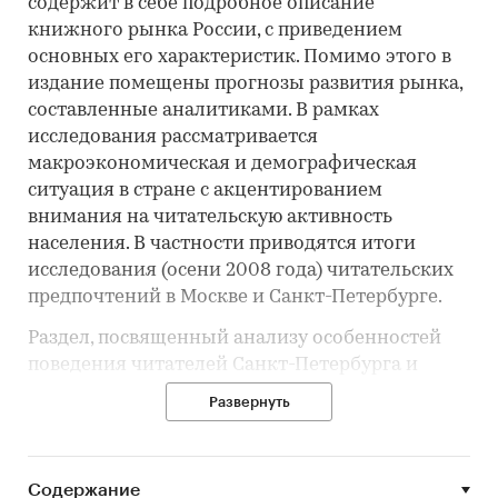
содержит в себе подробное описание
книжного рынка России, с приведением
основных его характеристик. Помимо этого в
издание помещены прогнозы развития рынка,
составленные аналитиками. В рамках
исследования рассматривается
макроэкономическая и демографическая
ситуация в стране с акцентированием
внимания на читательскую активность
населения. В частности приводятся итоги
исследования (осени 2008 года) читательских
предпочтений в Москве и Санкт-Петербурге.
Раздел, посвященный анализу особенностей
поведения читателей Санкт-Петербурга и
Москвы, содержит следующие данные:
Развернуть
читательская активность (общая и по
отдельным жанрам), затраты на покупку книги
(общие и по отдельным жанрам), место или
Содержание