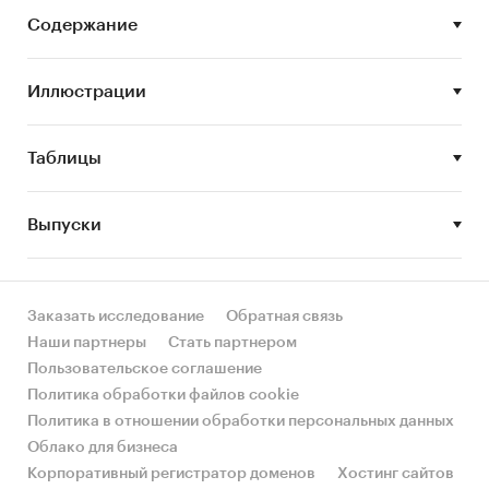
данные, как:
Содержание
 конъюнктура рынка;
Иллюстрации
 динамика развития рынка;
 классификация и структура ПИФов;
Таблицы
 законодательное регулирование
инвестиционной деятельности;
Выпуски
 особенности, преимущества и
ограничения инвестирования в ПИФы;
Заказать исследование
Обратная связь
 инвестиционные риски;
Наши партнеры
Стать партнером
 ожидаемая доходность и
Пользовательское соглашение
налогообложение ПИФов;
Политика обработки файлов cookie
Политика в отношении обработки персональных данных
 тенденции и перспективы развития
Облако для бизнеса
рынка.
Корпоративный регистратор доменов
Хостинг сайтов