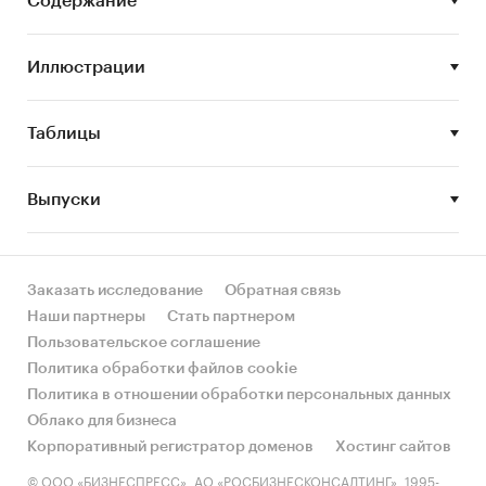
Содержание
Спрос и структура спроса
Иллюстрации
Конкурентная среда, характеристика
деятельности участников рынка
Ценовая конъюнктура
Таблицы
Тенденции и перспективы развития
российского рынка мороженого
Выпуски
Исследование проведено в мае 2017 года.
Объем отчета – 70 стр.
Заказать исследование
Обратная связь
Отчет содержит 13 таблиц и 37 графиков.
Наши партнеры
Стать партнером
Пользовательское соглашение
Язык отчета – русский.
Политика обработки файлов cookie
Политика в отношении обработки персональных данных
Категории:
Потребительские товары
/
...
/
Молочные продукты
/
Мороженое
Облако для бизнеса
Промышленность
/
...
/
Молочные продукты
/
Корпоративный регистратор доменов
Хостинг сайтов
Мороженое
© ООО «БИЗНЕСПРЕСС», АО «РОСБИЗНЕСКОНСАЛТИНГ», 1995-