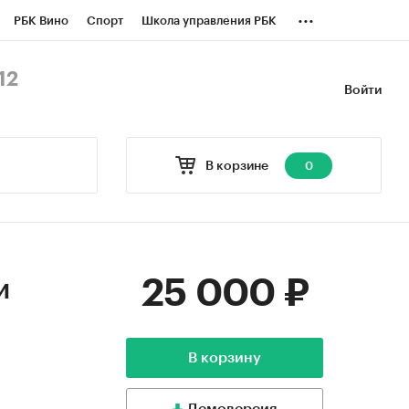
...
РБК Вино
Спорт
Школа управления РБК
БК Бизнес-среда
Дискуссионный клуб
12
Войти
оверка контрагентов
Политика
В корзине
0
25 000 ₽
и
В корзину