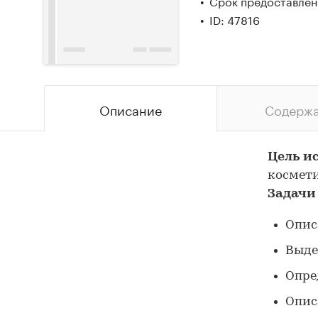
Срок предоставлени
ID: 47816
Описание
Содерж
Цель и
космети
Задачи
Опис
Выде
Опре
Опис