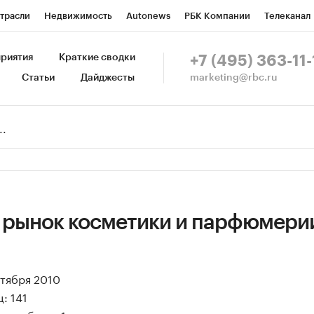
трасли
Недвижимость
Autonews
РБК Компании
Телеканал
изионеры
Национальные проекты
Город
Стиль
Крипто
Р
риятия
Краткие сводки
+7 (495) 363-11-
marketing@rbc.ru
Статьи
Дайджесты
зета
Спецпроекты СПб
Конференции СПб
Спецпроекты
Пр
Рынок наличной валюты
 рынок косметики и парфюмери
ктября 2010
: 141