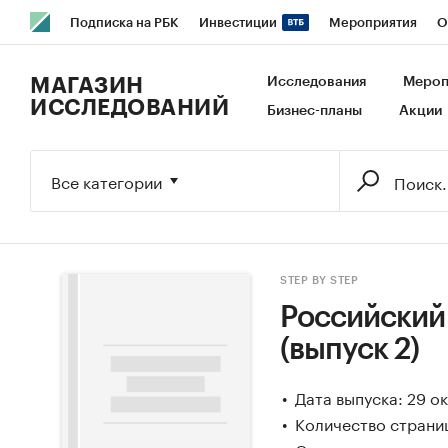
Подписка на РБК
Инвестиции
Мероприятия
О
РБК Образование
РБК Курсы
РБК Life
Тренды
В
МАГАЗИН
Исследования
Мероп
ИССЛЕДОВАНИЙ
Бизнес-планы
Акции
Исследования
Кредитные рейтинги
Франшизы
Га
Экономика
Бизнес
Технологии и медиа
Финансы
Все категории
STEP BY STEP
Российский
(выпуск 2)
Дата выпуска: 29 о
Количество страниц