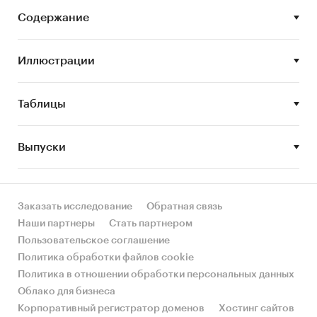
недвижимости
Содержание
Уровень вакантных площадей
коммерческой недвижимости
Иллюстрации
Ставки аренды и стоимость продажи
коммерческой недвижимости
Таблицы
Крупнейшие девелоперы на рынке
коммерческой недвижимости
Выпуски
Тенденции и перспективы развития рынка
коммерческой недвижимости г. Москвы
Заказать исследование
Обратная связь
Наши партнеры
Стать партнером
Данное исследование предназначено для ряда
Пользовательское соглашение
специалистов, работающих на рынке
Политика обработки файлов cookie
недвижимости, в частности:
Политика в отношении обработки персональных данных
Облако для бизнеса
маркетологи-аналитики, менеджеры по
Корпоративный регистратор доменов
Хостинг сайтов
маркетингу, менеджеры по маркетинговым