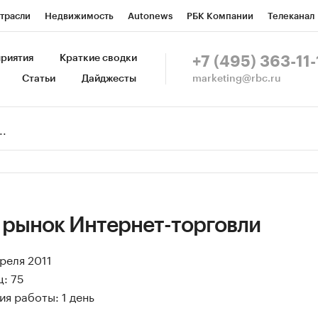
трасли
Недвижимость
Autonews
РБК Компании
Телеканал
изионеры
Национальные проекты
Город
Стиль
Крипто
Р
риятия
Краткие сводки
+7 (495) 363-11-
marketing@rbc.ru
Статьи
Дайджесты
зета
Спецпроекты СПб
Конференции СПб
Спецпроекты
Пр
Рынок наличной валюты
 рынок Интернет-торговли
преля 2011
: 75
я работы: 1 день