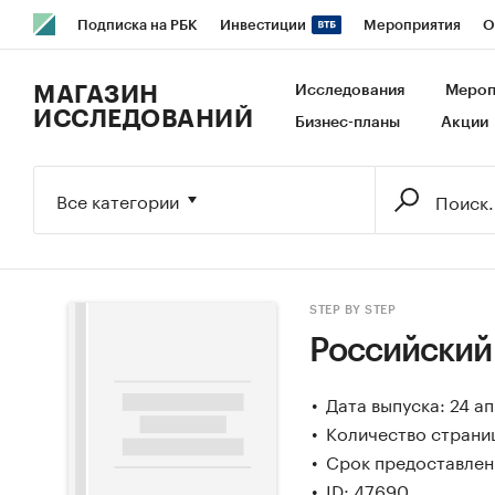
Подписка на РБК
Инвестиции
Мероприятия
О
РБК Образование
РБК Курсы
РБК Life
Тренды
В
МАГАЗИН
Исследования
Мероп
ИССЛЕДОВАНИЙ
Бизнес-планы
Акции
Исследования
Кредитные рейтинги
Франшизы
Га
Экономика
Бизнес
Технологии и медиа
Финансы
Все категории
STEP BY STEP
Российский
Дата выпуска: 24 а
Количество страниц
Срок предоставлени
ID: 47690