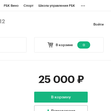
...
РБК Вино
Спорт
Школа управления РБК
БК Бизнес-среда
Дискуссионный клуб
12
Войти
оверка контрагентов
Политика
В корзине
0
25 000 ₽
В корзину