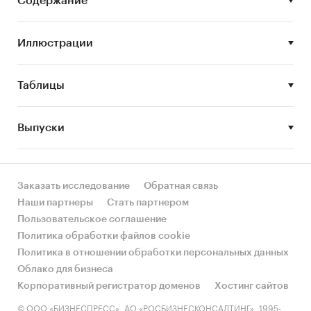
Содержание
Показатели рынка бизнес-тренингов
(объем рынка, структура рынка)
Иллюстрации
Анализ спроса и предложения на рынке
бизнес-тренингов
Таблицы
Профили ведущих компаний
осуществляющих бизнес-тренинги на
Выпуски
российском рынке
Тенденции и перспективы развития рынка
бизнес-тренингов РФ
Заказать исследование
Обратная связь
Наши партнеры
Стать партнером
Пользовательское соглашение
Данное исследование предназначено для ряда
Политика обработки файлов cookie
специалистов в сфере бизнес-тренингов:
Политика в отношении обработки персональных данных
Облако для бизнеса
Корпоративный регистратор доменов
Хостинг сайтов
Маркетологи
© ООО «БИЗНЕСПРЕСС», АО «РОСБИЗНЕСКОНСАЛТИНГ», 1995-