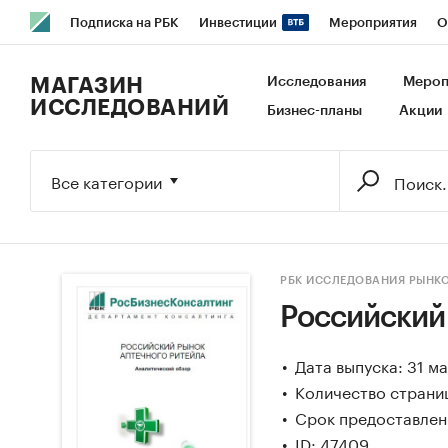
Подписка на РБК
Инвестиции
Мероприятия
О
РБК Образование
РБК Курсы
РБК Life
Тренды
В
МАГАЗИН
Исследования
Мероп
ИССЛЕДОВАНИЙ
Бизнес-планы
Акции
Исследования
Кредитные рейтинги
Франшизы
Га
Экономика
Бизнес
Технологии и медиа
Финансы
Все категории
РБК ИССЛЕДОВАНИЯ РЫНК
Российский
Дата выпуска: 31 м
Количество страниц
Срок предоставлени
ID: 47409