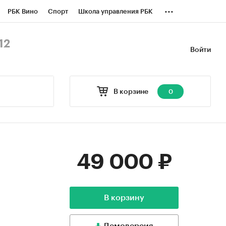
...
РБК Вино
Спорт
Школа управления РБК
БК Бизнес-среда
Дискуссионный клуб
12
Войти
оверка контрагентов
Политика
В корзине
0
49 000 ₽
В корзину