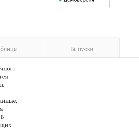
Демоверсия
аблицы
Выпуски
ечного
тся
нь
анные,
а
 В
ущих