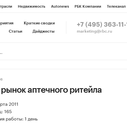
трасли
Недвижимость
Autonews
РБК Компании
Телеканал
изионеры
Национальные проекты
Город
Стиль
Крипто
Р
риятия
Краткие сводки
+7 (495) 363-11-
marketing@rbc.ru
Статьи
Дайджесты
зета
Спецпроекты СПб
Конференции СПб
Спецпроекты
Пр
Рынок наличной валюты
ОВ
 рынок аптечного ритейла
арта 2011
: 165
я работы: 1 день