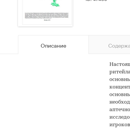
Описание
Содерж
Настоящ
ритейла
основны
концент
основны
необхо
аптечно
исследо
игроков