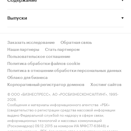
рынке, приведены показатели некоторых
Содержание
банков по количеству зарплатных карт и
предприятий-партнеров. В отчете содержатся
Выпуски
данные опросов населения об использовании
пластиковых карт, опросов предпринимателей
о зарплатных проектах. Отчет включает
аналитическую информацию о российском
Заказать исследование
Обратная связь
рынке банковских пластиковых карт.
Наши партнеры
Стать партнером
Справочно приведена аналитика, касающаяся
Пользовательское соглашение
малого, среднего и крупного
Политика обработки файлов cookie
предпринимательства в России.
Политика в отношении обработки персональных данных
Облако для бизнеса
Отчет включает подробный анализ тарифов и
Корпоративный регистратор доменов
Хостинг сайтов
условий 30 крупных российских банков по
© ООО «БИЗНЕСПРЕСС», АО «РОСБИЗНЕСКОНСАЛТИНГ», 1995-
предлагаемым ими зарплатным проектам для
2026.
компаний с ФОТ 400 тыс. руб. и 800 тыс. руб. в
Сообщения и материалы информационного агентства «РБК»
(свидетельство о регистрации средства массовой информации
г. Москва (метод сбора информации – mystery-
выдано Федеральной службой по надзору в сфере связи,
shopping, время сбора –июнь 2017 года).
информационных технологий и массовых коммуникаций
(Роскомнадзор) 09.12.2015 за номером ИА №ФС77-63848) и
Банки, вошедшие в исследование:
сетевого издания «РБК» (свидетельство о регистрации средства