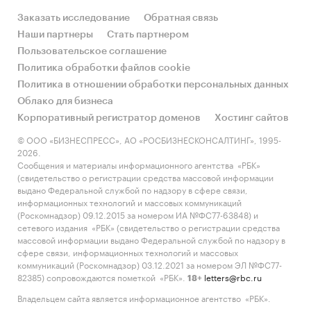
После трехлетнего замедления страховой
Заказать исследование
Обратная связь
рынок показал максимальный рост за
Наши партнеры
Стать партнером
последние четыре года.
По данным Банка
Пользовательское соглашение
России, объем страхового рынка по итогам
Политика обработки файлов cookie
2016 года достиг 1 181 млрд рублей, темпы
Политика в отношении обработки персональных данных
прироста взносов составили 15,3%. В то же
Облако для бизнеса
время без учета сегмента страхования жизни
Корпоративный регистратор доменов
Хостинг сайтов
темпы прироста взносов составили всего 7,9%
© ООО «БИЗНЕСПРЕСС», АО «РОСБИЗНЕСКОНСАЛТИНГ», 1995-
за 2016 год по сравнению с 2015-м, не дотянув
2026.
0,7 п. п. до уровня 2013 года. Квартальные
Сообщения и материалы информационного агентства «РБК»
темпы прироста страховых взносов росли три
(свидетельство о регистрации средства массовой информации
выдано Федеральной службой по надзору в сфере связи,
квартала подряд с начала 2016 года и в IV
информационных технологий и массовых коммуникаций
квартале показали понижательную динамику.
(Роскомнадзор) 09.12.2015 за номером ИА №ФС77-63848) и
Положительная квартальная динамика
сетевого издания «РБК» (свидетельство о регистрации средства
массовой информации выдано Федеральной службой по надзору в
страховых премий была обусловлена
сфере связи, информационных технологий и массовых
активным продвижением инвестиционных
коммуникаций (Роскомнадзор) 03.12.2021 за номером ЭЛ №ФС77-
продуктов страхования жизни, остаточным
82385) сопровождаются пометкой «РБК».
letters@rbc.ru
18+
эффектом от повышения тарифов ОСАГО,
Владельцем сайта является информационное агентство «РБК».
оживлением в сегменте страхования от