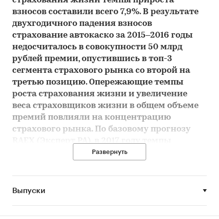
страхования жизни темпы прироста
взносов составили всего 7,9%.
В результате
двухгодичного падения взносов
страхование автокаско за 2015–2016 годы
недосчиталось в совокупности 50 млрд
рублей премии, опустившись в топ-3
сегмента страхового рынка со второй на
третью позицию. Опережающие темпы
роста страхования жизни и увеличение
веса страховщиков жизни в общем объеме
премий повлияли на концентрацию
страхового рынка. По базовому прогнозу
RAEX (Эксперт РА), в 2017 году темпы
прироста взносов составят 13–14%, объем
Развернуть
рынка – 1,33–1,35 трлн рублей. Без учета
страхования жизни рынок вырастет на 7–
8% до уровня 1,03–1,045 трлн рублей.
Выпуски