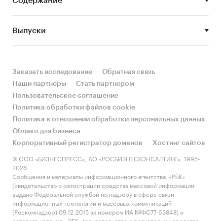
Содержание
инвестиционный проект предполагает
осуществление строительства и ввода в
Выпуски
эксплуатацию современного предприятия для
предоставления услуг химчистки-прачечной
на рынке услуг города Горячий Ключ
Краснодарского края и близлежащего
Заказать исследование
Обратная связь
побережья.
Наши партнеры
Стать партнером
Пользовательское соглашение
Политика обработки файлов cookie
Целевая аудитория проекта
Политика в отношении обработки персональных данных
Облако для бизнеса
В качестве основного сегмента
Корпоративный регистратор доменов
Хостинг сайтов
потребителей, на который будет
© ООО «БИЗНЕСПРЕСС», АО «РОСБИЗНЕСКОНСАЛТИНГ», 1995-
ориентироваться деятельность химчистки,
2026.
выбраны люди от ***** до ***** лет, имеющие
Сообщения и материалы информационного агентства «РБК»
(свидетельство о регистрации средства массовой информации
уровень дохода от ***** руб. в месяц и
выдано Федеральной службой по надзору в сфере связи,
пользующиеся услуги химической чистки
информационных технологий и массовых коммуникаций
одежды ***** раза в год, а также услугами
(Роскомнадзор) 09.12.2015 за номером ИА №ФС77-63848) и
сетевого издания «РБК» (свидетельство о регистрации средства
стирки белья и предметов домашнего обихода