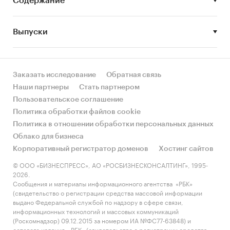
Содержание
Специфика деятельности:
центральное
направление деятельности предприятия –
Выпуски
закупка, первичная фасовка и переработка, а
также последующий сбыт
сельскохозяйственной продукции –
Заказать исследование
Обратная связь
«борщевого набора» – капуста, картофель,
Наши партнеры
Стать партнером
свекла, лук репчатый, морковь.
Пользовательское соглашение
Поставки и сбыт:
поставки продукции для
Политика обработки файлов cookie
реализации проекта осуществляются путем
Политика в отношении обработки персональных данных
закупки овощей у местных
Облако для бизнеса
сельскохозяйственных производителей с
Корпоративный регистратор доменов
Хостинг сайтов
полей. Последующий сбыт осуществляется
© ООО «БИЗНЕСПРЕСС», АО «РОСБИЗНЕСКОНСАЛТИНГ», 1995-
2026.
через национальные и региональные торговые
Сообщения и материалы информационного агентства «РБК»
сети оптом.
(свидетельство о регистрации средства массовой информации
выдано Федеральной службой по надзору в сфере связи,
Хранение продукции:
продукция между
информационных технологий и массовых коммуникаций
этапами хранится в специально
(Роскомнадзор) 09.12.2015 за номером ИА №ФС77-63848) и
сетевого издания «РБК» (свидетельство о регистрации средства
спроектированных складах, оборудованных