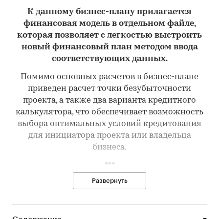
К данному бизнес-плану прилагается
финансовая модель в отдельном файле,
которая позволяет с легкостью выстроить
новый финансовый план методом ввода
соответствующих данных.
Помимо основных расчетов в бизнес-плане
приведен расчет точки безубыточности
проекта, а также два варианта кредитного
калькулятора, что обеспечивает возможность
выбора оптимальных условий кредитования
для инициатора проекта или владельца
бизнеса.
***
Развернуть
Идея и суть проекта:
создание
межрегионального комплекса (склада) по
хранению, переработке и оптовой продаже
сельскохозяйственной продукции.