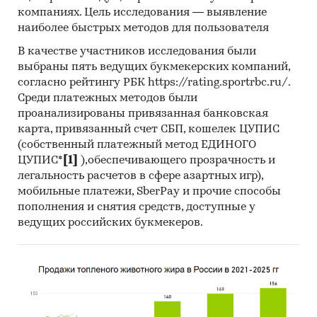
кабинетного исследования является
компаниях. Цель исследования — выявление
проанализировать ситуацию на рынке шунтов
наиболее быстрых методов для пользователя
токовых и получить (рассчитать) показатели,
В качестве участников исследования были
характеризующие его состояние в настоящее
выбраны пять ведущих букмекерских компаний,
время и в будущем.
согласно рейтингу РБК https://rating.sportrbc.ru/.
Среди платежных методов были
Источники получения информации
проанализированы привязанная банковская
карта, привязанный счет СБП, кошелек ЦУПИС
Базы данных Федеральной Таможенной
(собственный платежный метод ЕДИНОГО
службы РФ, ФСГС РФ (Росстат).
ЦУПИС*
[1]
),обеспечивающего прозрачность и
Материалы DataMonitor, EuroMonitor,
легальность расчетов в сфере азартных игр),
Eurostat.
мобильные платежи, SberPay и прочие способы
пополнения и снятия средств, доступные у
Печатные и электронные деловые и
ведущих российских букмекеров.
специализированные издания,
аналитические обзоры.
Ресурсы сети Интернет в России и мире.
Экспертные опросы.