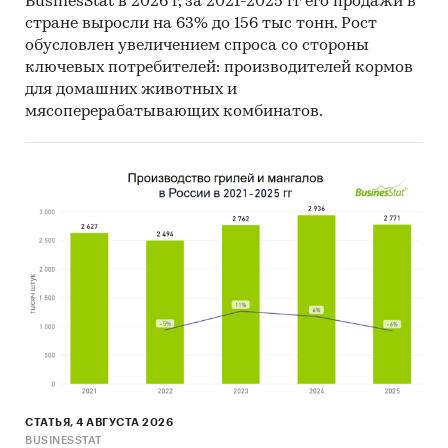
BusinesStat в 2026 г, за 2021-2025 гг его продажи в
Материалы Организации экономического
стране выросли на 63% до 156 тыс тонн. Рост
сотрудничества и развития (Organization for
обусловлен увеличением спроса со стороны
Economic Cooperation and Development).
ключевых потребителей: производителей кормов
для домашних животных и
Материалы International Trade Centre.
мясоперерабатывающих комбинатов.
Материалы Index Mundi.
Результаты исследований DISCOVERY
Research Group.
Объем и структура выборки
Процедура контент-анализа документов не
предполагает расчета объема выборочной
совокупности. Обработке и анализу подлежат
все доступные исследователю документы.
Категории:
Промышленность
/
Электроника
/
Контрольно-измерительные приборы
Россия
СТАТЬЯ, 4 АВГУСТА 2026
Шунты токовые
BUSINESSTAT