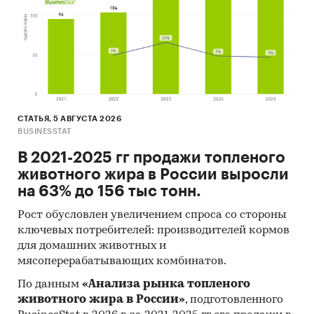
Материалы участников отечественного и
мирового рынков.
Результаты исследований маркетинговых и
консалтинговых агентств.
Материалы отраслевых учреждений и базы
данных.
СТАТЬЯ, 5 АВГУСТА 2026
Результаты ценовых мониторингов.
BUSINESSTAT
Материалы и базы данных статистики ООН
В 2021-2025 гг продажи топленого
(United Nations Statistics Division:
животного жира в России выросли
Commodity Trade Statistics, Industrial
на 63% до 156 тыс тонн.
Commodity Statistics, Food and Agriculture
Organization и др.).
Рост обусловлен увеличением спроса со стороны
ключевых потребителей: производителей кормов
Материалы Международного Валютного
для домашних животных и
Фонда (International Monetary Fund).
мясоперерабатывающих комбинатов.
Материалы Всемирного банка (World Bank).
По данным
«Анализа рынка топленого
животного жира в России»
, подготовленного
Материалы ВТО (World Trade Organization).