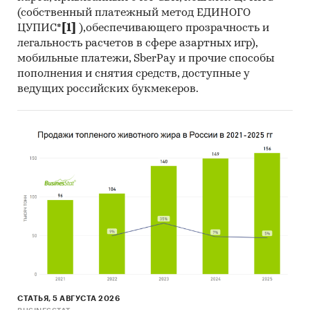
продукции, стандартам, ограничениям,
(собственный платежный метод ЕДИНОГО
таможенным пошлинам, налогам, а также
ЦУПИС*
[1]
),обеспечивающего прозрачность и
субсидиям и другим формам
легальность расчетов в сфере азартных игр),
стимулирования на рынке
мобильные платежи, SberPay и прочие способы
пополнения и снятия средств, доступные у
Использование современных
ведущих российских букмекеров.
статистических методов прогнозирования
на основе макропараметров и факторов для
целевого рынка с учетом текущих и
будущих проектов компаний, с поправкой
на мнение экспертов и представителей
компаний.
Источники:
База данных государственных органов
статистики Росстат (ЕМИСС)
Данные государственных структур, в том
числе Минэкономразвития, Минэнерго,
СТАТЬЯ, 5 АВГУСТА 2026
Минпромторга, Федеральной налоговой