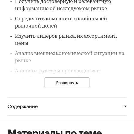
Получить достоверную и релевантную
информацию об исследуемом рынке
Определить компании с наибольшей
рыночной долей
Изучить лидеров рынка, их ассортимент,
цены
Анализ внешнеэкономической ситуации на
рынке
Анализ структуры производства и
потребления исследуемой продукции
Развернуть
Построить прогноз развития исследуемого
рынка до конца 2027 г.
Содержание
Параметры исследования:
Предмет исследования: Кобальтовые
сплавы
(содержание кобальта не менее 30%)
Материалы по теме