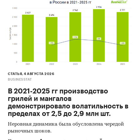
(KPMG, PWC, EY, BCG, Deloitte, Bain, McKinsey,
IHS, Argus, Platts, Nexant, Thomson Reuters,
ЦДУ-ТЭК, Кортес и пр.)
Региональные и федеральные СМИ
Порталы раскрытия информации
(отчетность открытых акционерных
обществ)
Интервью с отдельными экспертами
отрасли, материалы отраслевых
СТАТЬЯ, 4 АВГУСТА 2026
учреждений
BUSINESSTAT
Проведение интервью под легендой с
В 2021-2025 гг производство
участниками рынка, занимающимися
грилей и мангалов
производством и реализацией исследуемой
демонстрировало волатильность в
продукции в РФ и Мире
пределах от 2,5 до 2,9 млн шт.
Прочие источники
Неровная динамика была обусловлена чередой
рыночных шоков.
Категории:
Промышленность
/
...
/
Цветная