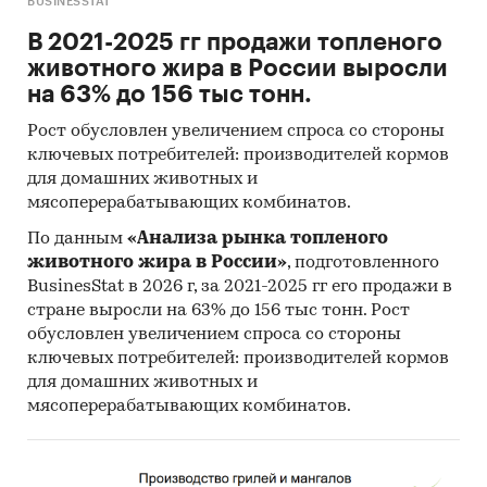
BUSINESSTAT
службы (ФНС), Федеральной службы по
В 2021-2025 гг продажи топленого
тарифам (ФСТ), Федеральной таможенной
животного жира в России выросли
службы (ФТС), ОАО «РЖД» и пр.
на 63% до 156 тыс тонн.
Специализированные базы данных АИПР,
Рост обусловлен увеличением спроса со стороны
информационная база АИПР
ключевых потребителей: производителей кормов
Печатные и электронные деловые и
для домашних животных и
специализированные издания,
мясоперерабатывающих комбинатов.
аналитические обзоры
По данным
«Анализа рынка топленого
Информационные ресурсы участников
животного жира в России»
, подготовленного
BusinesStat в 2026 г, за 2021-2025 гг его продажи в
рынка
стране выросли на 63% до 156 тыс тонн. Рост
Материалы сайтов исследуемой тематики
обусловлен увеличением спроса со стороны
(электронные торговые/тендерные
ключевых потребителей: производителей кормов
площадки, доски объявлений,
для домашних животных и
специализированные форумы)
мясоперерабатывающих комбинатов.
Результаты исследований и мониторингов
маркетинговых и консалтинговых агентств