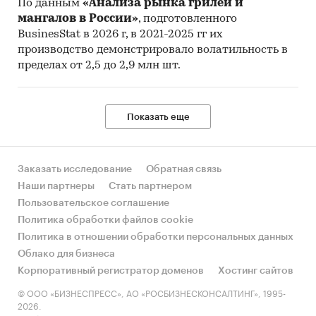
металлургия
/
Кобальт
По данным
«Анализа рынка грилей и
Россия
мангалов в России»
, подготовленного
Кобальтовые сплавы
BusinesStat в 2026 г, в 2021-2025 гг их
производство демонстрировало волатильность в
пределах от 2,5 до 2,9 млн шт.
Показать еще
Заказать исследование
Обратная связь
Наши партнеры
Стать партнером
Пользовательское соглашение
Политика обработки файлов cookie
Политика в отношении обработки персональных данных
Облако для бизнеса
Корпоративный регистратор доменов
Хостинг сайтов
© ООО «БИЗНЕСПРЕСС», АО «РОСБИЗНЕСКОНСАЛТИНГ», 1995-
2026.