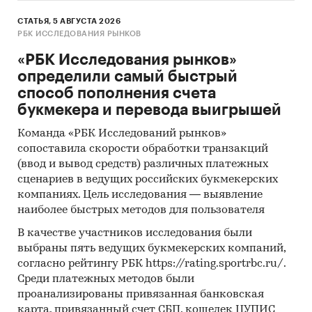
поставщиков продукции/услуг в разрезе
товарных групп/услуг: деловая активность,
СТАТЬЯ, 5 АВГУСТА 2026
РБК ИССЛЕДОВАНИЯ РЫНКОВ
динамика спроса, предложения и цен.
Расчет основных долей производителей на
«РБК Исследования рынков»
целевых рынках, ранжирование
определили самый быстрый
потребителей по уровню значимости.
способ пополнения счета
букмекера и перевода выигрышей
Использование базы Федеральной
таможенной службы для анализа объема
Команда «РБК Исследований рынков»
импорта и экспорта продукции на целевых
сопоставила скорости обработки транзакций
рынках в натуральном и стоимостном
(ввод и вывод средств) различных платежных
сценариев в ведущих российских букмекерских
выражении в разрезе товарных групп.
компаниях. Цель исследования — выявление
Общение с профильными регуляторами
наиболее быстрых методов для пользователя
рынка - Минэкономразвития, Минэнерго,
В качестве участников исследования были
Минпромторгом, Федеральной налоговой
выбраны пять ведущих букмекерских компаний,
службой для анализа государственной
согласно рейтингу РБК https://rating.sportrbc.ru/.
политики, практик и законодательства
Среди платежных методов были
применительно к потреблению,
проанализированы привязанная банковская
производству, экспорту и импорту
карта, привязанный счет СБП, кошелек ЦУПИС