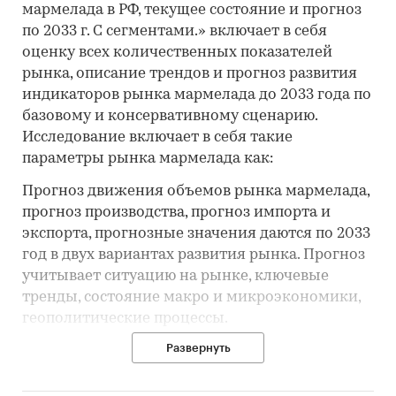
мармелада в РФ, текущее состояние и прогноз
по 2033 г. С сегментами.» включает в себя
оценку всех количественных показателей
рынка, описание трендов и прогноз развития
индикаторов рынка мармелада до 2033 года по
базовому и консервативному сценарию.
Исследование включает в себя такие
параметры рынка мармелада как:
Прогноз движения объемов рынка мармелада,
прогноз производства, прогноз импорта и
экспорта, прогнозные значения даются по 2033
год в двух вариантах развития рынка. Прогноз
учитывает ситуацию на рынке, ключевые
тренды, состояние макро и микроэкономики,
геополитические процессы.
Развернуть
Объем рынка мармелада, динамика развития и
направление основного тренда с темпами
роста. Структура рынка мармелада по