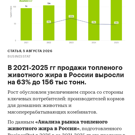
(United Nations Statistics Division:
Commodity Trade Statistics, Industrial
Commodity Statistics, Food and Agriculture
Organization и др.).
Материалы Международного Валютного
Фонда (International Monetary Fund).
СТАТЬЯ, 5 АВГУСТА 2026
Материалы Всемирного банка (World Bank).
BUSINESSTAT
Материалы ВТО (World Trade Organization).
В 2021-2025 гг продажи топленого
Материалы Организации экономического
животного жира в России выросли
сотрудничества и развития (Organization for
на 63% до 156 тыс тонн.
Economic Cooperation and Development).
Рост обусловлен увеличением спроса со стороны
Материалы International Trade Centre.
ключевых потребителей: производителей кормов
для домашних животных и
Материалы Index Mundi.
мясоперерабатывающих комбинатов.
Результаты исследований DISCOVERY
По данным
«Анализа рынка топленого
Research Group.
животного жира в России»
, подготовленного