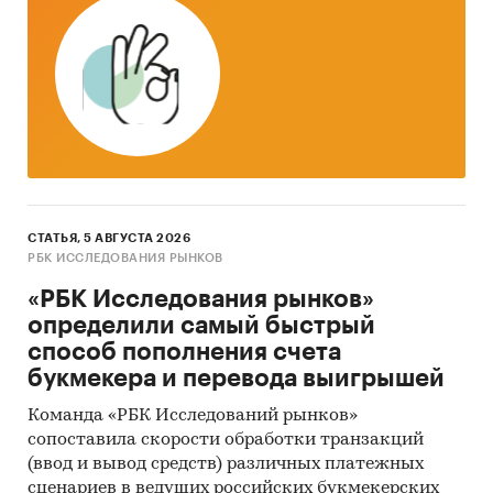
так называемые (1) Традиционный
(качественный) контент-анализ интервью и
документов и (2) Квантитативный
(количественный) анализ с применением
пакетов программ, к которым имеет доступ
наше агентство.
Контент-анализ выполняется в рамках
проведения Desk Research (кабинетное
исследование). В общем виде целью
СТАТЬЯ, 5 АВГУСТА 2026
РБК ИССЛЕДОВАНИЯ РЫНКОВ
кабинетного исследования является
проанализировать ситуацию на рынке
«РБК Исследования рынков»
ковровой плитки в России и получить
определили самый быстрый
(рассчитать) показатели, характеризующие его
способ пополнения счета
состояние в настоящее время и в будущем.
букмекера и перевода выигрышей
Источники получения информации
Команда «РБК Исследований рынков»
сопоставила скорости обработки транзакций
Базы данных Федеральной Таможенной
(ввод и вывод средств) различных платежных
службы РФ, ФСГС РФ (Росстат).
сценариев в ведущих российских букмекерских