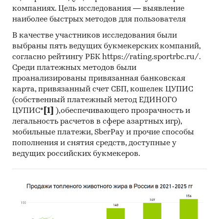
компаниях. Цель исследования — выявление
Материалы DataMonitor, EuroMonitor,
наиболее быстрых методов для пользователя
Eurostat.
В качестве участников исследования были
Печатные и электронные деловые и
выбраны пять ведущих букмекерских компаний,
специализированные издания,
согласно рейтингу РБК https://rating.sportrbc.ru/.
аналитические обзоры.
Среди платежных методов были
Ресурсы сети Интернет в России и мире.
проанализированы привязанная банковская
карта, привязанный счет СБП, кошелек ЦУПИС
Экспертные опросы.
(собственный платежный метод ЕДИНОГО
Материалы участников отечественного и
ЦУПИС*
[1]
),обеспечивающего прозрачность и
легальность расчетов в сфере азартных игр),
мирового рынков.
мобильные платежи, SberPay и прочие способы
Результаты исследований маркетинговых и
пополнения и снятия средств, доступные у
консалтинговых агентств.
ведущих российских букмекеров.
Материалы отраслевых учреждений и базы
данных.
Результаты ценовых мониторингов.
Материалы и базы данных статистики ООН