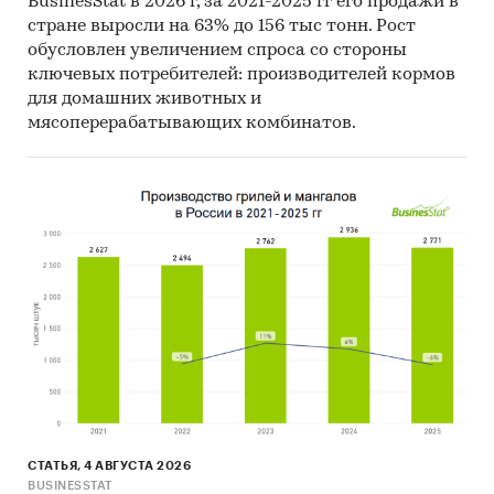
BusinesStat в 2026 г, за 2021-2025 гг его продажи в
Объем и структура выборки
стране выросли на 63% до 156 тыс тонн. Рост
Процедура контент-анализа документов не
обусловлен увеличением спроса со стороны
предполагает расчета объема выборочной
ключевых потребителей: производителей кормов
для домашних животных и
совокупности. Обработке и анализу подлежат
мясоперерабатывающих комбинатов.
все доступные исследователю документы.
Категории:
Потребительские товары
/
...
/
Напольные покрытия
/
Ковровые покрытия
Строительство и недвижимость
/
...
/
Напольные покрытия
/
Ковровые покрытия
Россия
Ковровая плитка
СТАТЬЯ, 4 АВГУСТА 2026
BUSINESSTAT