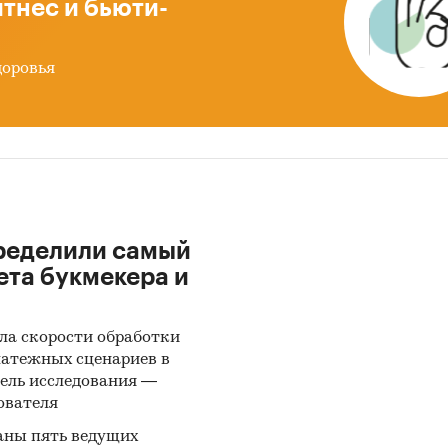
тнес и бьюти-
зводство, продажи, экспорт и импорт, средние це
енность потребителей, объем покупок и годовые з
доровья
отребителя
нс спроса, предложения и складских запасов
инги основных производителей
ень конкуренции и инвестиционная привлекатель
а
ределили самый
НТАЦИЯ РЫНКА
ета букмекера и
ам:
ла скорости обработки
льники, плавки и шорты
латежных сценариев в
ель исследования —
ательные очки
ователя
ательные шапочки
аны пять ведущих