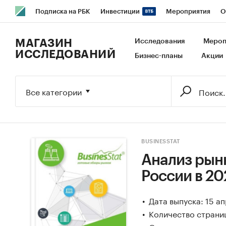
Подписка на РБК
Инвестиции
Мероприятия
О
РБК Образование
РБК Курсы
РБК Life
Тренды
В
МАГАЗИН
Исследования
Мероп
ИССЛЕДОВАНИЙ
Бизнес-планы
Акции
Исследования
Кредитные рейтинги
Франшизы
Га
Экономика
Бизнес
Технологии и медиа
Финансы
Все категории
BUSINESSTAT
Анализ рын
России в 20
Дата выпуска: 15 а
Количество страни