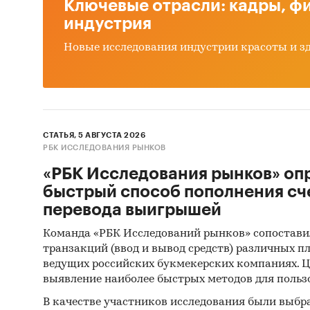
Ключевые отрасли: кадры, фи
прои
индустрия
числ
Новые исследования индустрии красоты и з
на п
бала
рейт
уров
СТАТЬЯ, 5 АВГУСТА 2026
РБК ИССЛЕДОВАНИЯ РЫНКОВ
рынк
«РБК Исследования рынков» оп
СЕГМЕ
быстрый способ пополнения сч
перевода выигрышей
по вид
Команда «РБК Исследований рынков» сопостави
купа
транзакций (ввод и вывод средств) различных п
ведущих российских букмекерских компаниях. Ц
плав
выявление наиболее быстрых методов для польз
плав
В качестве участников исследования были выбр