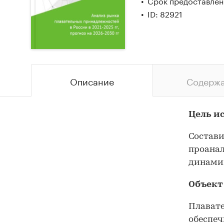
Срок предоставлени
ID: 82921
Описание
Содерж
Цель и
Состави
проанал
динамик
Объект
Плавате
обеспеч