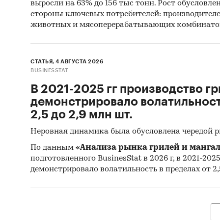
выросли на 63% до 156 тыс тонн. Рост обусловле
пока
стороны ключевых потребителей: производител
животных и мясоперерабатывающих комбинато
отра
зако
СТАТЬЯ, 4 АВГУСТА 2026
Период
BUSINESSTAT
2021-
В 2021-2025 гг производство гр
демонстрировало волатильность
Геогра
2,5 до 2,9 млн шт.
Росс
Неровная динамика была обусловлена чередой 
стра
По данным
«Анализа рынка грилей и мангал
подготовленного BusinesStat в 2026 г, в 2021-202
ДЛЯ КО
демонстрировало волатильность в пределах от 2,5
прои
обор
разв