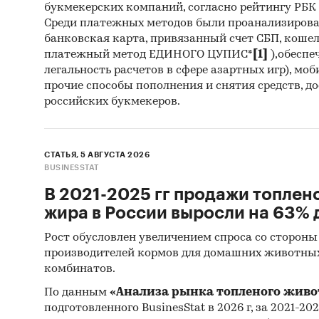
шлеп
букмекерских компаний, согласно рейтингу РБК htt
Среди платежных методов были проанализиров
проч
банковская карта, привязанный счет СБП, коше
платежный метод ЕДИНОГО ЦУПИС*
[1]
),обеспе
РЕЙТИ
легальность расчетов в сфере азартных игр), мо
прочие способы пополнения и снятия средств, д
Рейтин
российских букмекеров.
Восход,
компани
СТАТЬЯ, 5 АВГУСТА 2026
BUSINESSTAT
ИСТОЧ
В 2021-2025 гг продажи топлен
Феде
жира в России выросли на 63% д
Феде
Рост обусловлен увеличением спроса со стороны
производителей кормов для домашних животны
Феде
комбинатов.
Тамо
По данным
«Анализа рынка топленого живо
оцен
подготовленного BusinesStat в 2026 г, за 2021-20