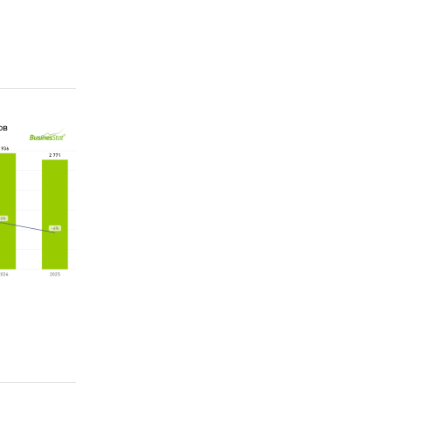
рование
 и
арии