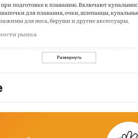
 при подготовке к плаванию. Включают купальник
 шапочки для плавания, очки, шлепанцы, купальны
 зажимы для носа, беруши и другие аксессуары.
ности рынка
нирование продукции импортного производства
Развернуть
бладание внутреннего рынка
осрочная тенденция увеличения спроса под влиян
а популярности физической культуры и спорта
е
евой драйвер – активное развитие онлайн торгов
ые аспекты исследования
м и оборот рынка, его динамика, тенденции и сце
ития
оры рынка, драйверы и барьеры