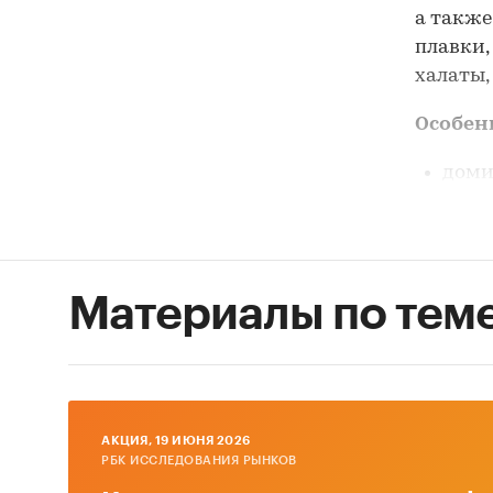
а также
плавки,
халаты,
Особен
доми
прео
долг
рост
Материалы по тем
ключ
Основн
объе
разв
AКЦИЯ, 19 ИЮНЯ 2026
РБК ИССЛЕДОВАНИЯ РЫНКОВ
факт