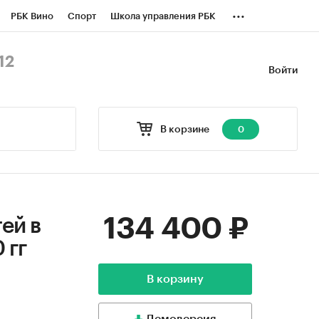
...
РБК Вино
Спорт
Школа управления РБК
БК Бизнес-среда
Дискуссионный клуб
12
Войти
оверка контрагентов
Политика
В корзине
0
134 400 ₽
ей в
 гг
В корзину