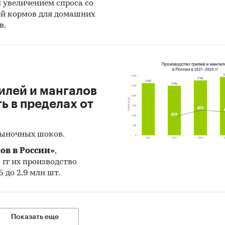
н увеличением спроса со
затели торговли
ей кормов для домашних
в.
слевые издания
нодательные акты, таможенное и тарифное регули
 исследования
2025 гг, прогноз на 2026-2030 гг
илей и мангалов
 в пределах от
фия исследования
ия, федеральные округа
рыночных шоков.
ны мира (экспорт и импорт)
ов в России»
,
5 гг их производство
ГО ПРЕДНАЗНАЧЕН ОТЧЕТ
 до 2,9 млн шт.
зводители плавательных принадлежностей: объем
от рынка, его динамика, драйверы и барьеры, сцен
ития
Показать еще