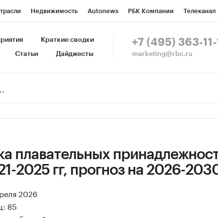
трасли
Недвижимость
Autonews
РБК Компании
Телеканал
изионеры
Национальные проекты
Город
Стиль
Крипто
Р
риятия
Краткие сводки
+7 (495) 363-11-
marketing@rbc.ru
Статьи
Дайджесты
зета
Спецпроекты СПб
Конференции СПб
Спецпроекты
Пр
Рынок наличной валюты
ка плавательных принадлежност
21-2025 гг, прогноз на 2026-2030
преля 2026
ц: 85