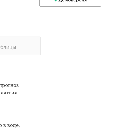
Демоверсия
аблицы
прогноз
звития.
 в воде,