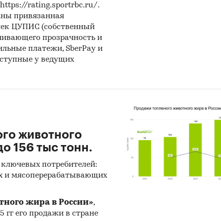
анцы для плавания
ps://rating.sportrbc.ru/.
аны привязанная
ие плавательные принадлежности
лек ЦУПИС (собственный
чивающего прозрачность и
НГИ
бильные платежи, SberPay и
оступные у ведущих
ги предприятий отрасли по выручке от продаж
 Жанетт, Земиртекс, Клевер, КЭТ, Мадрид, Обувная
я Барс, Розтех, РПТ, Сурсил и др.
НИКИ
ого животного
ральная служба государственной статистики (Рос
о 156 тыс тонн.
ральная таможенная служба
 ключевых потребителей:
х и мясоперерабатывающих
ральная налоговая служба
женный союз ЕАЭС
тного жира в России»
,
ки экспертов
25 гг его продажи в стране