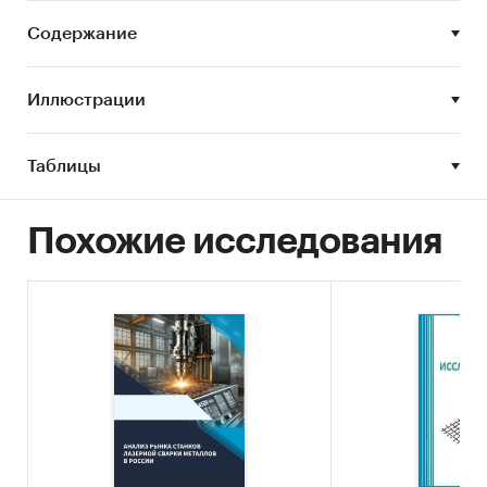
нитридов, ухудшающих механические свойства
Содержание
соединения. Помимо защиты, флюсы активно
участвуют в раскислении металла, связывая
уже имеющиеся примеси в шлак, который
Иллюстрации
всплывает на поверхность.
Флюс для сварки и наплавки может быть
Таблицы
изготовлен в различных формах:
порошкообразном, пастообразном или в виде
Похожие исследования
твердых брикетов и колец. Выбор формы
зависит от технологии процесса и типа
оборудования. Порошковые флюсы наиболее
универсальны и широко применяются при
ручной и автоматической дуговой сварке под
слоем флюса. Пастообразные флюсы удобны
для местного применения и часто
используются при наплавке сложных
поверхностей. Твердые формы, такие как
брикеты, предназначены для процессов, где