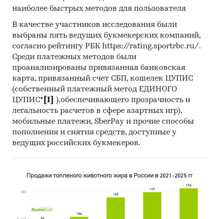
провели
интервью с производителями
и
наиболее быстрых методов для пользователя
получили сведения как о них самих, так и о
В качестве участников исследования были
деятельности их конкурентов.
выбраны пять ведущих букмекерских компаний,
согласно рейтингу РБК https://rating.sportrbc.ru/.
Mystery-Shopping
с производителями:
кроме
Среди платежных методов были
того, информацию об объемах производства и
проанализированы привязанная банковская
ценах мы получили, вступив в
переговоры
с
карта, привязанный счет СБП, кошелек ЦУПИС
производителями
в завуалированной форме
(собственный платежный метод ЕДИНОГО
(Mystery-Shopping)
от имени потенциального
ЦУПИС*
[1]
),обеспечивающего прозрачность и
заказчика.
легальность расчетов в сфере азартных игр),
мобильные платежи, SberPay и прочие способы
Мониторинг документов:
в качестве
пополнения и снятия средств, доступные у
основных методов анализа данных выступают
ведущих российских букмекеров.
так называемые (1) Традиционный
(качественный) контент-анализ интервью и
документов и (2) Квантитативный
(количественный) анализ с применением
пакетов программ, к которым имеет доступ
наше агентство.