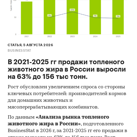
Контент-анализ выполняется в рамках
проведения Desk Research (кабинетное
исследование). В общем виде целью
кабинетного исследования является
проанализировать ситуацию на рынке
аппаратов для шоковой заморозки плазмы и
СТАТЬЯ, 5 АВГУСТА 2026
получить (рассчитать) показатели,
BUSINESSTAT
характеризующие его состояние в настоящее
В 2021-2025 гг продажи топленого
время и в будущем.
животного жира в России выросли
Источники получения информации
на 63% до 156 тыс тонн.
Базы данных Федеральной Таможенной
Рост обусловлен увеличением спроса со стороны
службы РФ, ФСГС РФ (Росстат).
ключевых потребителей: производителей кормов
для домашних животных и
Материалы DataMonitor, EuroMonitor,
мясоперерабатывающих комбинатов.
Eurostat.
По данным
«Анализа рынка топленого
Печатные и электронные деловые и
животного жира в России»
, подготовленного
специализированные издания,
BusinesStat в 2026 г, за 2021-2025 гг его продажи в
аналитические обзоры.