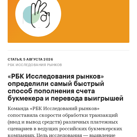
Методы сбора и анализа данных
ФСГС РФ (Росстат):
часто информация
об
объемах производства продукции
не
содержится в данных ФСГС РФ (Росстат) и
процесс ее получения является очень
трудоемким и сложным. В текущем
исследовании мы имеем дело именно с таким
случаем.
СТАТЬЯ, 5 АВГУСТА 2026
РБК ИССЛЕДОВАНИЯ РЫНКОВ
Анализ финансово-хозяйственной
«РБК Исследования рынков»
деятельности производителей:
сведения о
определили самый быстрый
ряде производителей были получены в
способ пополнения счета
результате анализа показателей их финансово-
букмекера и перевода выигрышей
хозяйственной деятельности, информации из
открытых источников об их деятельности,
Команда «РБК Исследований рынков»
мнений экспертов и наших собственных
сопоставила скорости обработки транзакций
знаний о компаниях.
(ввод и вывод средств) различных платежных
сценариев в ведущих российских букмекерских
Интервью с производителями:
также мы
компаниях. Цель исследования — выявление