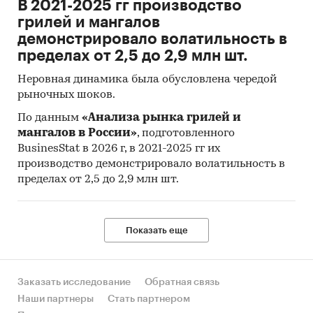
В 2021-2025 гг производство
Фонда (International Monetary Fund).
грилей и мангалов
Материалы Всемирного банка (World Bank).
демонстрировало волатильность в
пределах от 2,5 до 2,9 млн шт.
Материалы ВТО (World Trade Organization).
Материалы Организации экономического
Неровная динамика была обусловлена чередой
сотрудничества и развития (Organization for
рыночных шоков.
Economic Cooperation and Development).
По данным
«Анализа рынка грилей и
мангалов в России»
, подготовленного
Материалы International Trade Centre.
BusinesStat в 2026 г, в 2021-2025 гг их
Материалы Index Mundi.
производство демонстрировало волатильность в
пределах от 2,5 до 2,9 млн шт.
Результаты исследований DISCOVERY
Research Group.
Объем и структура выборки
Показать еще
Процедура контент-анализа документов не
предполагает расчета объема выборочной
Заказать исследование
Обратная связь
совокупности. Обработке и анализу подлежат
Наши партнеры
Стать партнером
все доступные исследователю документы.