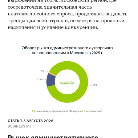
выражении на 76,1%. Московский регион, где
Данные налоговой службы РФ
сосредоточена значительная часть
платежеспособного спроса, продолжает задавать
Официальные интернет-порталы правовой
тренды для всей отрасли, несмотря на признаки
информации
насыщения и усиление конкуренции.
Открытые источники (сайты, порталы)
Отчетность эмитентов
Сайты компаний
Архивы СМИ
Региональные и федеральные СМИ
Инсайдерские источники
Специализированные аналитические
порталы
Методы:
СТАТЬЯ, 3 АВГУСТА 2026
BUSINESSTAT
Кабинетное исследование. Поиск и анализ
информации из различных источников,