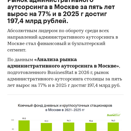
Рынок административного
проведение расчетов. Статистика и
аутсорсинга в Москве за пять лет
аналитика
вырос на 77% и в 2025 г достиг
197,4 млрд рублей.
Прогноз ГидМаркет. Современные
статистические методы прогнозирования с
Абсолютным лидером по обороту среди всех
поправкой на мнение экспертов.
направлений административного аутсорсинга в
Москве стал финансовый и бухгалтерский
Отчет отражает мнение авторов и не является
сегмент.
инвестиционной рекомендацией
По данным
«Анализа рынка
Категории:
Россия
/
Центральный
административного аутсорсинга в Москве»
,
федеральный округ
/
Москва
подготовленного BusinesStat в 2026 г, рынок
Россия
/
Центральный федеральный округ
/
административного аутсорсинга столицы за пять
Московская область
лет вырос на 77% и в 2025 г достиг 197,4 млрд руб.
Москва
ИТ-образование (IT-образование)