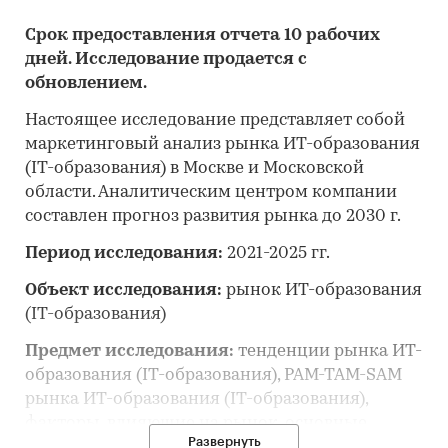
Срок предоставления отчета 10 рабочих
дней. Исследование продается с
обновлением.
Настоящее исследование представляет собой
маркетинговый анализ рынка ИТ-образования
(IT-образования) в Москве и Московской
области. Аналитическим центром компании
составлен прогноз развития рынка до 2030 г.
Период исследования:
2021-2025 гг.
Объект исследования:
рынок ИТ-образования
(IT-образования)
Предмет исследования:
тенденции рынка ИТ-
образования (IT-образования), PAM-TAM-SAM
рынка ИТ-образования (IT-образования),
факторы, влияющие на рынок, основные
Развернуть
конкуренты, потребительские цены,