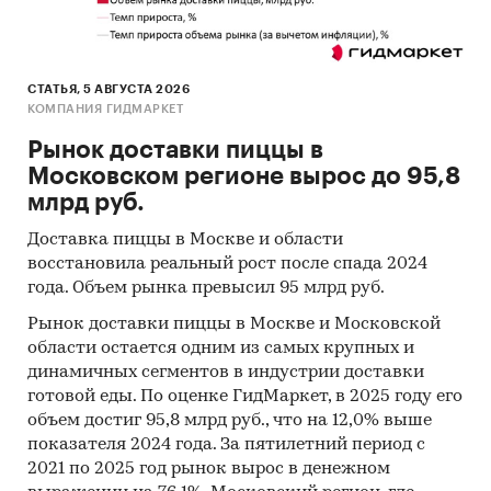
Обзор рынка ИТ-образования (IT-
образования) в Москве и Московской
области
СТАТЬЯ, 5 АВГУСТА 2026
Конкурентный анализ на рынке ИТ-
КОМПАНИЯ ГИДМАРКЕТ
образования (IT-образования) в Москве и
Рынок доставки пиццы в
Московской области
Московском регионе вырос до 95,8
млрд руб.
Анализ потребления
Оценка факторов инвестиционной
Доставка пиццы в Москве и области
восстановила реальный рост после спада 2024
привлекательности рынка
года. Объем рынка превысил 95 млрд руб.
Прогноз развития рынка ИТ-образования
Рынок доставки пиццы в Москве и Московской
(IT-образования) до 2030 г.
области остается одним из самых крупных и
Выводы по исследованию
динамичных сегментов в индустрии доставки
готовой еды. По оценке ГидМаркет, в 2025 году его
Источники информации:
объем достиг 95,8 млрд руб., что на 12,0% выше
показателя 2024 года. За пятилетний период с
Базы данных государственных органов
2021 по 2025 год рынок вырос в денежном
статистики