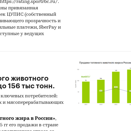
ps://rating.sportrbc.ru/.
инги основных игроков: производителей, экспорте
аны привязанная
ртеров
лек ЦУПИС (собственный
чивающего прозрачность и
ень конкуренции и инвестиционная привлекатель
бильные платежи, SberPay и
а
оступные у ведущих
тация рынка
ам:
фризы
рные, гидравлические, трансмиссионные масла
ого животного
о 156 тыс тонн.
ки
 ключевых потребителей:
ства для очистки топливной системы и присадки
х и мясоперерабатывающих
озные жидкости
тного жира в России»
,
ие средства
25 гг его продажи в стране