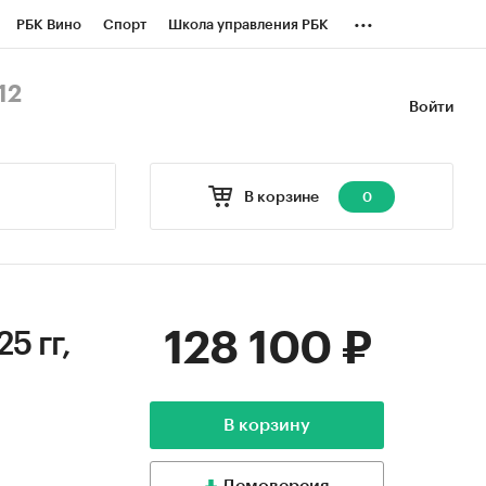
...
РБК Вино
Спорт
Школа управления РБК
БК Бизнес-среда
Дискуссионный клуб
12
Войти
оверка контрагентов
Политика
В корзине
0
128 100 ₽
5 гг,
В корзину