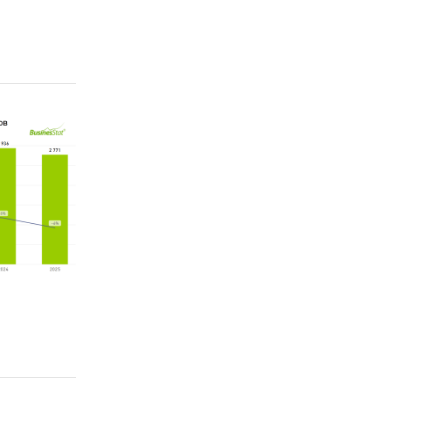
вли:
:
ие