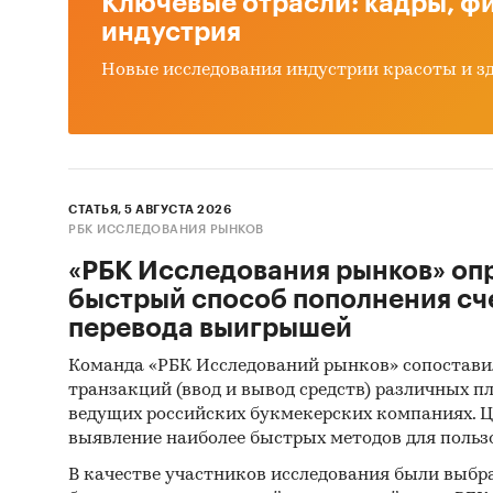
Ключевые отрасли: кадры, фи
индустрия
сырь
прои
Новые исследования индустрии красоты и з
прис
сокр
госп
крит
СТАТЬЯ, 5 АВГУСТА 2026
авто
РБК ИССЛЕДОВАНИЯ РЫНКОВ
«РБК Исследования рынков» оп
Основн
быстрый способ пополнения сч
объе
перевода выигрышей
разв
Команда «РБК Исследований рынков» сопостави
факт
транзакций (ввод и вывод средств) различных п
ведущих российских букмекерских компаниях. Ц
прои
выявление наиболее быстрых методов для польз
бала
В качестве участников исследования были выбр