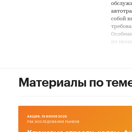
обслужи
автотра
собой в
требова
Особенн
их назн
назначе
автомоб
Особен
Материалы по тем
взаи
прео
поте
высо
AКЦИЯ, 19 ИЮНЯ 2026
техн
РБК ИССЛЕДОВАНИЯ РЫНКОВ
конк