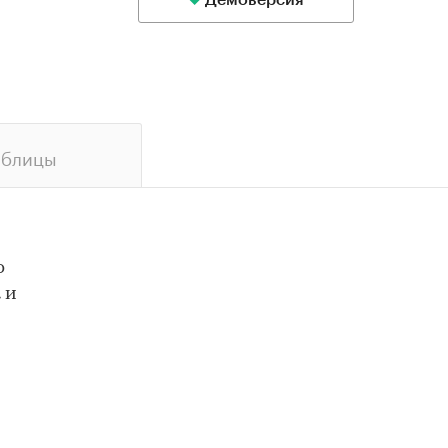
Демоверсия
аблицы
о
 и