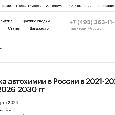
трасли
Недвижимость
Autonews
РБК Компании
Телеканал
изионеры
Национальные проекты
Город
Стиль
Крипто
Р
риятия
Краткие сводки
+7 (495) 363-11-
marketing@rbc.ru
Статьи
Дайджесты
зета
Спецпроекты СПб
Конференции СПб
Спецпроекты
Пр
Рынок наличной валюты
а автохимии в России в 2021-202
2026-2030 гг
арта 2026
ц: 100