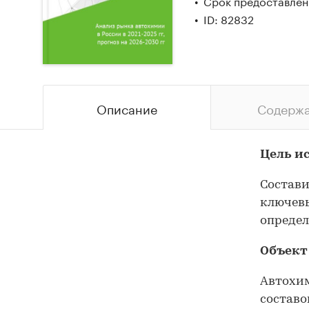
Срок предоставлени
ID: 82832
Описание
Содерж
Цель и
Состави
ключевы
определ
Объект
Автохи
составо