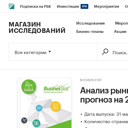
Подписка на РБК
Инвестиции
Мероприятия
О
РБК Образование
РБК Курсы
РБК Life
Тренды
В
МАГАЗИН
Исследования
Мероп
ИССЛЕДОВАНИЙ
Бизнес-планы
Акции
Исследования
Кредитные рейтинги
Франшизы
Га
Экономика
Бизнес
Технологии и медиа
Финансы
Все категории
BUSINESSTAT
Анализ рынк
прогноз на 
Дата выпуска: 31 м
Количество страни