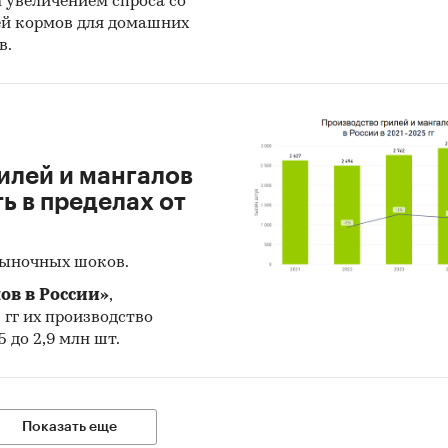
алам:
н увеличением спроса со
ей кормов для домашних
акупки
в.
ерческие закупки (B2B)
йн-продажи
ческая розница (B2C)
илей и мангалов
ные продажи детализированы по типам торго
 в пределах от
тевая
рыночных шоков.
йн-торговля
ов в России»
,
вая
5 гг их производство
 до 2,9 млн шт.
ги
ги предприятий отрасли по выручке от продаж
р Контракт, Аллея Групп, ВМПАвто, Полиэкс, Русск
Показать еще
ские аэрозоли, ТАИФ-СМ, ТД Лавр, Юнайтед