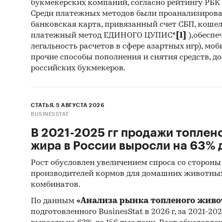
букмекерских компаний, согласно рейтингу РБК htt
рейт
Среди платежных методов были проанализиров
импо
банковская карта, привязанный счет СБП, коше
платежный метод ЕДИНОГО ЦУПИС*
[1]
),обеспе
уров
легальность расчетов в сфере азартных игр), мо
рынк
прочие способы пополнения и снятия средств, д
российских букмекеров.
Сегмен
по вид
СТАТЬЯ, 5 АВГУСТА 2026
анти
BUSINESSTAT
мото
В 2021-2025 гг продажи топлен
жира в России выросли на 63% д
смаз
Рост обусловлен увеличением спроса со стороны
сред
производителей кормов для домашних животны
торм
комбинатов.
По данным
«Анализа рынка топленого живо
проч
подготовленного BusinesStat в 2026 г, за 2021-20