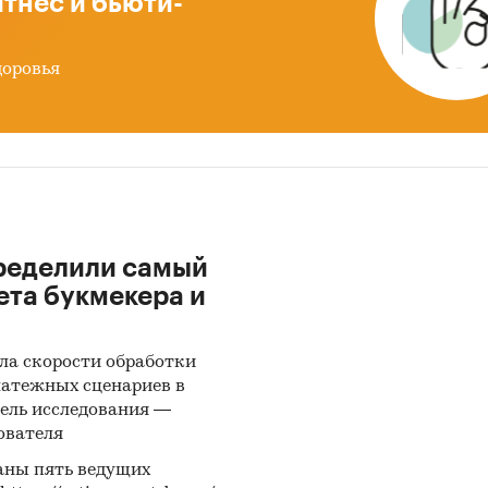
тнес и бьюти-
евая зависимость от импортных компонентов, осо
зводстве премиальных масел и специализирован
доровья
адок
ащение экспорта
оддержка проектов, связанных с производством
ически важных материалов, включая компоненты
химии
ределили самый
ые аспекты исследования
ета букмекера и
м и оборот рынка, его динамика, тенденции и сце
ития
ла скорости обработки
оры рынка, драйверы и барьеры
латежных сценариев в
ель исследования —
зводство, продажи, экспорт и импорт, средние це
ователя
нс спроса, предложения и складских запасов
аны пять ведущих