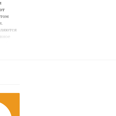
и
ют
етом
.
еляются
вное
лужбы
 г
х