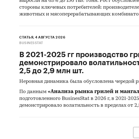
по кан
выросли на 63% до 156 тыс тонн. Рост обусловле
стороны ключевых потребителей: производител
госз
животных и мясоперерабатывающих комбинато
комм
онла
СТАТЬЯ, 4 АВГУСТА 2026
BUSINESSTAT
физи
В 2021-2025 гг производство гр
рознич
демонстрировало волатильность
2,5 до 2,9 млн шт.
несе
Неровная динамика была обусловлена чередой 
онла
По данным
«Анализа рынка грилей и мангал
сете
подготовленного BusinesStat в 2026 г, в 2021-202
демонстрировало волатильность в пределах от 2,5
Рейтин
Рейтин
Аэроста
техниче