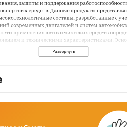
вания, защиты и поддержания работоспособност
нспортных средств. Данные продукты представля
ысокотехнологичные составы, разработанные с уч
ний современных двигателей и систем автомобиля
ости применения автохимических средств опред
ачением и техническими характеристиками. Осно
ние автохимии заключается в продлении срока с
Развернуть
иля.
ности рынка
е
мосвязь с авторынком
бладание внутреннего рынка и рост его доли с 2022
нциал импортозамещения в сегменте
котехнологичных присадок и специализированны
ических жидкостей
уренция с китайскими производителями