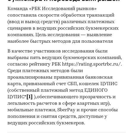
Команда «РБК Исследований рынков»
Порталы раскрытия информации
сопоставила скорости обработки транзакций
(отчетность открытых акционерных
(ввод и вывод средств) различных платежных
обществ).
сценариев в ведущих российских букмекерских
компаниях. Цель исследования — выявление
наиболее быстрых методов для пользователя
Возможна доработка отчета под ваши задачи
В качестве участников исследования были
(добавление новых пунктов в содержание) и/
выбраны пять ведущих букмекерских компаний,
или оперативное обновление отчета и его
согласно рейтингу РБК https://rating.sportrbc.ru/.
актуализация.
Среди платежных методов были
проанализированы привязанная банковская
Категории:
Промышленность
/
Электроника
/
карта, привязанный счет СБП, кошелек ЦУПИС
Навигационные приборы
(собственный платежный метод ЕДИНОГО
Транспорт и логистика
/
Транспортная
ЦУПИС*
[1]
),обеспечивающего прозрачность и
инфраструктура
/
Навигация
легальность расчетов в сфере азартных игр),
IT и телекоммуникации
/
Навигация
Россия
мобильные платежи, SberPay и прочие способы
пополнения и снятия средств, доступные у
ведущих российских букмекеров.