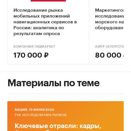
налоговую или коммерческую тайну)
Исследование рынка
Маркетингово
Особенности потребительского поведения
мобильных приложений
исследование 
на рынке
навигационных модулей
.
навигационных сервисов в
морского нави
России: аналитика по
оборудования в
Барьеры, существующие на рынке.
результатам опроса
Прогноз развития рынка
навигационных
пользователей (с
модулей
в России до 2030 г.
обновлением)
КОМПАНИЯ ГИДМАРКЕТ
170 000 ₽
80 000 ₽
Период исследования:
2022-2025 гг.
Актуальность исследования:
1-ое полугодие
2026 г.
Материалы по теме
География исследования:
Россия
Объект и предмет исследования:
Объектом исследования является рынок
AКЦИЯ, 19 ИЮНЯ 2026
навигационных модулей
в России.
РБК ИССЛЕДОВАНИЯ РЫНКОВ
Предметом исследования являются
Ключевые отрасли: кадры,