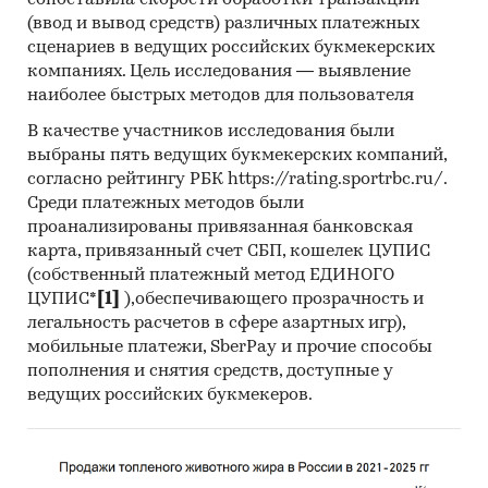
сопоставила скорости обработки транзакций
Печатные и электронные деловые и
(ввод и вывод средств) различных платежных
специализированные издания,
сценариев в ведущих российских букмекерских
компаниях. Цель исследования — выявление
аналитические обзоры.
наиболее быстрых методов для пользователя
Ресурсы сети Интернет в России и мире.
В качестве участников исследования были
Экспертные опросы.
выбраны пять ведущих букмекерских компаний,
согласно рейтингу РБК https://rating.sportrbc.ru/.
Материалы участников отечественного и
Среди платежных методов были
мирового рынков.
проанализированы привязанная банковская
Результаты исследований маркетинговых и
карта, привязанный счет СБП, кошелек ЦУПИС
консалтинговых агентств.
(собственный платежный метод ЕДИНОГО
ЦУПИС*
[1]
),обеспечивающего прозрачность и
Материалы отраслевых учреждений и базы
легальность расчетов в сфере азартных игр),
данных.
мобильные платежи, SberPay и прочие способы
пополнения и снятия средств, доступные у
Материалы и базы данных статистики ООН
ведущих российских букмекеров.
(United Nations Statistics Division:
Commodity Trade Statistics, Industrial
Commodity Statistics, Food and Agriculture
Organization и др.).