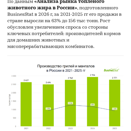
По данным
«Анализа рынка топленого
все доступные исследователю документы.
животного жира в России»
, подготовленного
BusinesStat в 2026 г, за 2021-2025 гг его продажи в
Категории:
Потребительские товары
/
...
/
стране выросли на 63% до 156 тыс тонн. Рост
Соусы
/
Уксус
обусловлен увеличением спроса со стороны
Промышленность
/
...
/
Соусы
/
Уксус
ключевых потребителей: производителей кормов
Россия
для домашних животных и
мясоперерабатывающих комбинатов.