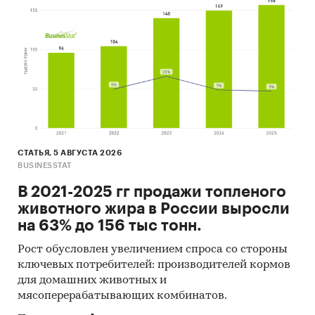
Материалы Международного Валютного
Фонда (International Monetary Fund).
Материалы Всемирного банка (World Bank).
Материалы ВТО (World Trade Organization).
Материалы Организации экономического
сотрудничества и развития (Organization for
Economic Cooperation and Development).
СТАТЬЯ, 5 АВГУСТА 2026
Материалы International Trade Centre.
BUSINESSTAT
Материалы Index Mundi.
В 2021-2025 гг продажи топленого
животного жира в России выросли
Результаты исследований DISCOVERY
на 63% до 156 тыс тонн.
Research Group.
Рост обусловлен увеличением спроса со стороны
Объем и структура выборки
ключевых потребителей: производителей кормов
для домашних животных и
Процедура контент-анализа документов не
мясоперерабатывающих комбинатов.
предполагает расчета объема выборочной
совокупности. Обработке и анализу подлежат